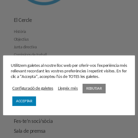
El Cercle
Història
Objectius
Junta directiva
Comissions de treball
Contacta’ns
Utilitzem galetes al nostre lloc web per oferir-vos l’experiència més
rellevant recordant les vostres preferències i repetint visites. En fer
Activitats
clic a "Accepta", accepteu l'ús de TOTES les galetes.
Reflexions
Configuració de galetes
Llegeix més
REBUTJAR
Opinions
ACCEPTAR
Manifestos
Entrevistes
Fes-te’n soci/sòcia
Sala de premsa