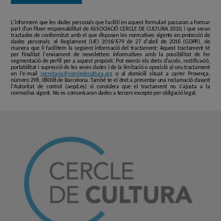
L'informem que les dades personals que faciliti en aquest formulari passaran a formar
part d'un fitxer responsabilitat de ASSOCIACIÓ CERCLE DE CULTURA 2010, i que seran
tractades de conformitat amb el que disposen les normatives vigents en protecció de
dades personals, el Reglament (UE) 2016/679 de 27 d'abril de 2016 (GDPR), de
manera que li facilitem la següent informació del tractament: Aquest tractament té
per finalitat l'enviament de newsletters informatives amb la possibilitat de fer
segmentació de perfil per a aquest propòsit. Pot exercir els drets d'accés, rectificació,
portabilitat i supressió de les seves dades i de la limitació o oposició al seu tractament
en l'e-mail
secretaria@cercledecultura.org
o al domicili situat a carrer Provença,
número 298, 08008 de Barcelona. També te el dret a presentar una reclamació davant
l'Autoritat de control (aepd.es) si considera que el tractament no s'ajusta a la
normativa vigent. No es comunicaran dades a tercers excepte per obligació legal.