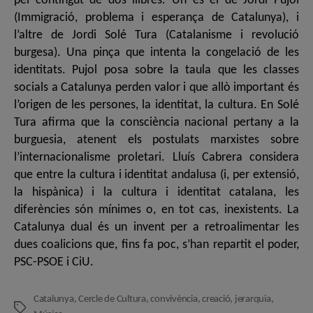
pel contingut de dos llibres. Un és el de Jordi Pujol
(Immigració, problema i esperança de Catalunya), i
l’altre de Jordi Solé Tura (Catalanisme i revolució
burgesa). Una pinça que intenta la congelació de les
identitats. Pujol posa sobre la taula que les classes
socials a Catalunya perden valor i que allò important és
l’origen de les persones, la identitat, la cultura. En Solé
Tura afirma que la consciència nacional pertany a la
burguesia, atenent els postulats marxistes sobre
l’internacionalisme proletari. Lluís Cabrera considera
que entre la cultura i identitat andalusa (i, per extensió,
la hispànica) i la cultura i identitat catalana, les
diferències són mínimes o, en tot cas, inexistents. La
Catalunya dual és un invent per a retroalimentar les
dues coalicions que, fins fa poc, s’han repartit el poder,
PSC-PSOE i CiU.
Catalunya
,
Cercle de Cultura
,
convivència
,
creació
,
jerarquia
,
Etiquetes