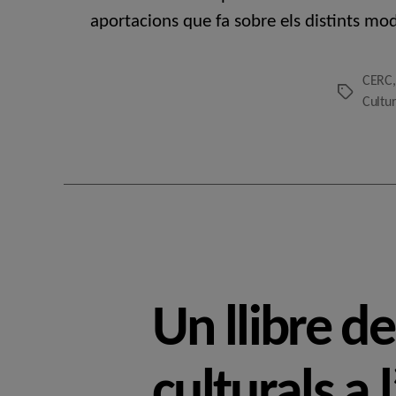
aportacions que fa sobre els distints mod
CERC
Etiquetes
Cultur
Un llibre de
culturals a 