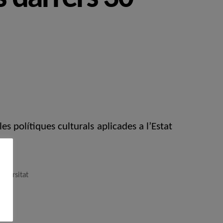
es polítiques culturals aplicades a l’Estat
niversitat