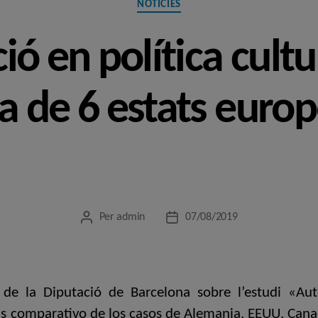
NOTÍCIES
ó en política cultu
 de 6 estats europ
Per
admin
07/08/2019
Autor
Data
de
de
l'entrada
l'entrada
de la Diputació de Barcelona sobre l’estudi «A
lisis comparativo de los casos de Alemania, EEUU, Cana