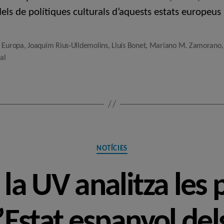
els de polítiques culturals d’aquests estats europeus
,
Europa
,
Joaquim Rius-Ulldemolins
,
Lluís Bonet
,
Mariano M. Zamorano
al
Categories
NOTÍCIES
 la UV analitza les 
l’Estat espanyol del