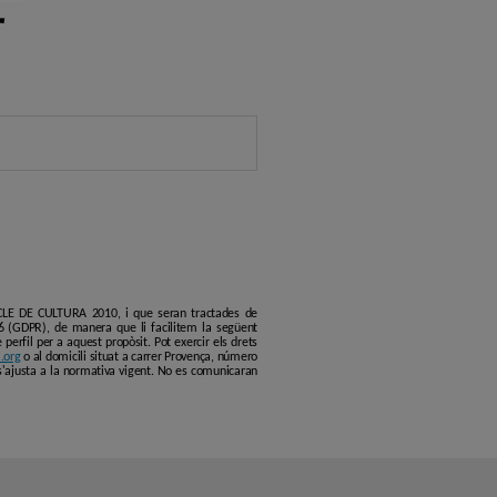
r
ERCLE DE CULTURA 2010, i que seran tractades de
6 (GDPR), de manera que li facilitem la següent
erfil per a aquest propòsit. Pot exercir els drets
.org
o al domicili situat a carrer Provença, número
s'ajusta a la normativa vigent. No es comunicaran