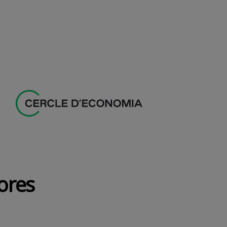
dores