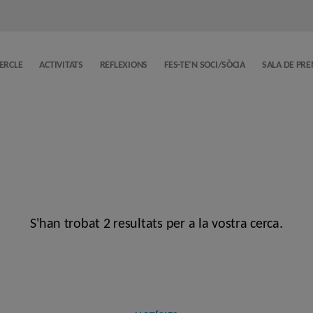
CERCLE
ACTIVITATS
REFLEXIONS
FES-TE’N SOCI/SÒCIA
SALA DE PR
S'han trobat 2 resultats per a la vostra cerca.
Categories