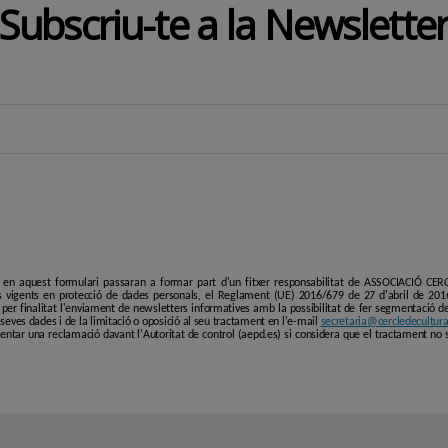
Subscriu-te a la Newslette
i en aquest formulari passaran a formar part d'un fitxer responsabilitat de ASSOCIACIÓ C
 vigents en protecció de dades personals, el Reglament (UE) 2016/679 de 27 d'abril de 201
er finalitat l'enviament de newsletters informatives amb la possibilitat de fer segmentació de p
es seves dades i de la limitació o oposició al seu tractament en l'e-mail
secretaria@cercledecultura
entar una reclamació davant l'Autoritat de control (aepd.es) si considera que el tractament no 