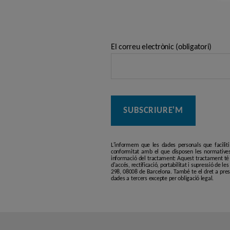
El correu electrònic (obligatori)
L'informem que les dades personals que facilit
conformitat amb el que disposen les normatives
informació del tractament: Aquest tractament té p
d'accés, rectificació, portabilitat i supressió de l
298, 08008 de Barcelona. També te el dret a pres
dades a tercers excepte per obligació legal.