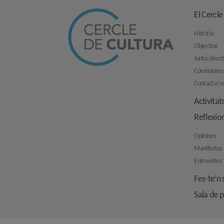
El Cercle
Història
Objectius
Junta direct
Comissions d
Contacta’n
Activitat
Reflexio
Opinions
Manifestos
Entrevistes
Fes-te’n 
Sala de 