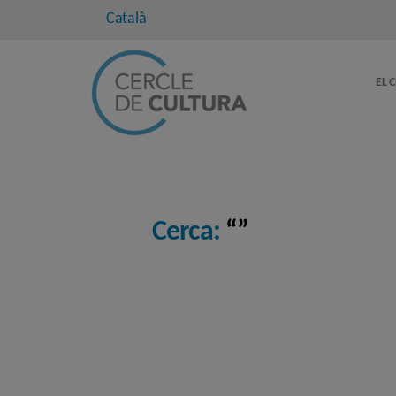
Català
EL 
Cerca:
“”