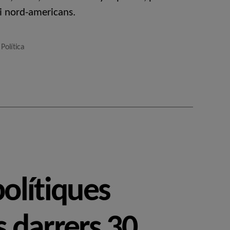
 i nord-americans.
,
Política
polítiques
s darrers 30