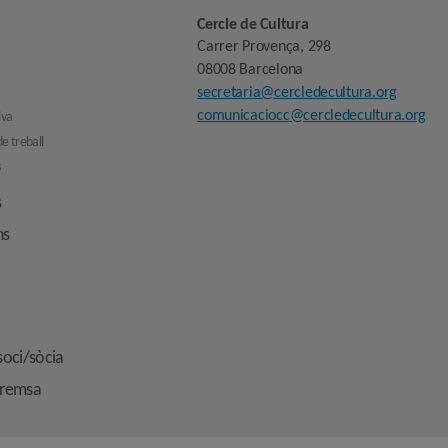
Cercle de Cultura
Carrer Provença, 298
08008 Barcelona
secretaria@cercledecultura.org
comunicaciocc@cercledecultura.org
iva
e treball
s
s
ns
soci/sòcia
premsa