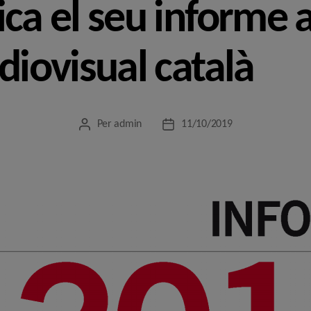
ica el seu informe 
diovisual català
Per
admin
11/10/2019
Autor
Data
de
de
l'entrada
l'entrada