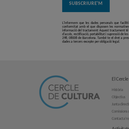
L'informem que les dades personals que facilit
conformitat amb el que disposen les normatives
informació del tractament: Aquest tractament té p
d'accés, rectificació, portabilitat i supressió de l
298, 08008 de Barcelona. També te el dret a pres
dades a tercers excepte per obligació legal.
El Cercle
Història
Objectius
Junta direct
Comissions d
Contacta’n