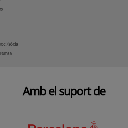
s
ns
soci/sòcia
premsa
Amb el suport de