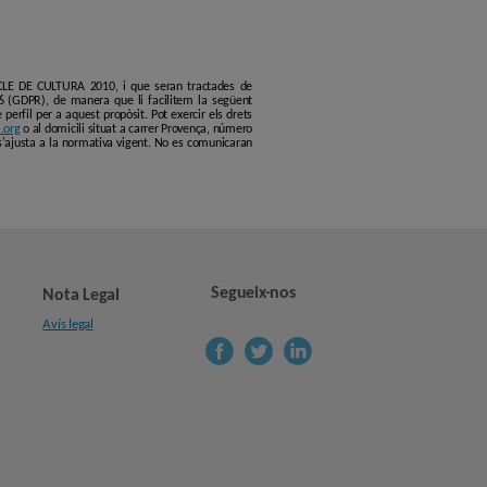
ERCLE DE CULTURA 2010, i que seran tractades de
6 (GDPR), de manera que li facilitem la següent
erfil per a aquest propòsit. Pot exercir els drets
.org
o al domicili situat a carrer Provença, número
s'ajusta a la normativa vigent. No es comunicaran
Segueix-nos
Nota Legal
Avís legal