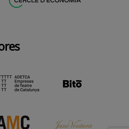
dores