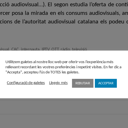
ducció audiovisual…). El segon estudia l’oferta de con
 tercer posa la mirada en els consums audiovisuals, 
acions de l’autoritat audiovisual catalana els podeu
visual
,
CAC
,
internauta
,
IPTV
,
OTT
,
ràdio
,
televisió
Utilitzem galetes al nostre lloc web per oferir-vos l’experiència més
rellevant recordant les vostres preferències i repetint visites. En fer clic a
Subscriu-te a la Newslette
"Accepta", accepteu l'ús de TOTES les galetes.
Configuració de galetes
Llegeix més
REBUTJAR
ACCEPTAR