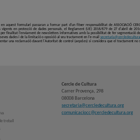
i en aquest formulari passaran a formar part d'un fitxer responsabilitat de ASSOCIACIÓ C
 vigents en protecció de dades personals, el Reglament (UE) 2016/679 de 27 d'abril de 201
er finalitat l'enviament de newsletters informatives amb la possibilitat de fer segmentació de p
es seves dades i de la limitació o oposició al seu tractament en l'e-mail
secretaria@cercledecultura
entar una reclamació davant l'Autoritat de control (aepd.es) si considera que el tractament no 
Cercle de Cultura
Carrer Provença, 298
08008 Barcelona
secretaria@cercledecultura.org
comunicaciocc@cercledecultura.org
iva
e treball
s