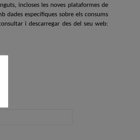
tinguts, incloses les noves plataformes de
amb dades específiques sobre els consums
 consultar i descarregar des del seu web:
r