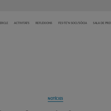
CERCLE
ACTIVITATS
REFLEXIONS
FES-TE’N SOCI/SÒCIA
SALA DE PR
Categories
NOTÍCIES