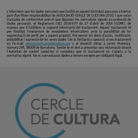
L'informem que les dades personals que faciliti en aquest formulari passaran a formar
part d'un fitxer responsabilitat de ASSOCIACIÓ CERCLE DE CULTURA 2010, i que seran
tractades de conformitat amb el que disposen les normatives vigents en protecció de
dades personals, el Reglament (UE) 2016/679 de 27 d'abril de 2016 (GDPR), de
manera que li facilitem la següent informació del tractament: Aquest tractament té
per finalitat l'enviament de newsletters informatives amb la possibilitat de fer
segmentació de perfil per a aquest propòsit. Pot exercir els drets d'accés, rectificació,
portabilitat i supressió de les seves dades i de la limitació o oposició al seu tractament
en l'e-mail
secretaria@cercledecultura.org
o al domicili situat a carrer Provença,
número 298, 08008 de Barcelona. També te el dret a presentar una reclamació davant
l'Autoritat de control (aepd.es) si considera que el tractament no s'ajusta a la
normativa vigent. No es comunicaran dades a tercers excepte per obligació legal.