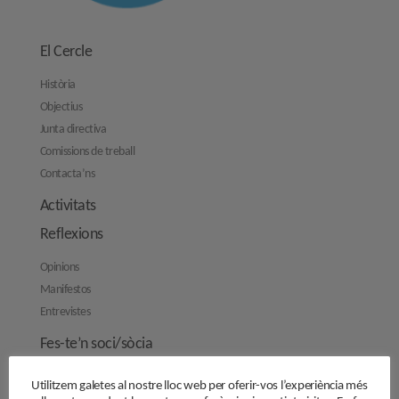
El Cercle
Història
Objectius
Junta directiva
Comissions de treball
Contacta’ns
Activitats
Reflexions
Opinions
Manifestos
Entrevistes
Fes-te’n soci/sòcia
Sala de premsa
Utilitzem galetes al nostre lloc web per oferir-vos l’experiència més