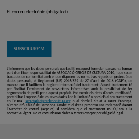
El correu electrònic (obligatori)
L'informem que les dades personals que faciliti en aquest formulari passaran a formar
part d'un fitxer responsabilitat de ASSOCIACIÓ CERCLE DE CULTURA 2010, i que seran
tractades de conformitat amb el que disposen les normatives vigents en protecció de
dades personals, el Reglament (UE) 2016/679 de 27 d'abril de 2016 (GDPR), de
manera que li facilitem la següent informació del tractament: Aquest tractament té
per finalitat l'enviament de newsletters informatives amb la possibilitat de fer
segmentació de perfil per a aquest propòsit. Pot exercir els drets d'accés, rectificació,
portabilitat i supressió de les seves dades i de la limitació o oposició al seu tractament
en l'e-mail
secretaria@cercledecultura.org
o al domicili situat a carrer Provença,
número 298, 08008 de Barcelona. També te el dret a presentar una reclamació davant
l'Autoritat de control (aepd.es) si considera que el tractament no s'ajusta a la
normativa vigent. No es comunicaran dades a tercers excepte per obligació legal.