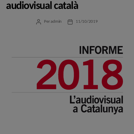
audiovisual català
Per
admin
11/10/2019
Autor
Data
de
de
l'entrada
l'entrada