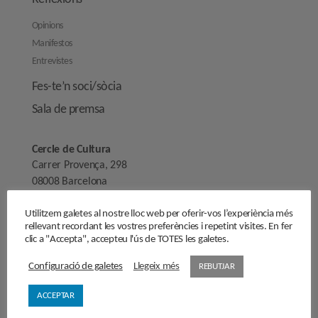
Opinions
Manifestos
Entrevistes
Fes-te’n soci/sòcia
Sala de premsa
Cercle de Cultura
Carrer Provença, 298
08008 Barcelona
secretaria@cercledecultura.org
Utilitzem galetes al nostre lloc web per oferir-vos l’experiència més
comunicaciocc@cercledecultura.org
rellevant recordant les vostres preferències i repetint visites. En fer
clic a "Accepta", accepteu l'ús de TOTES les galetes.
Nota Legal
Configuració de galetes
Llegeix més
REBUTJAR
Avís legal
ACCEPTAR
Segueix-nos