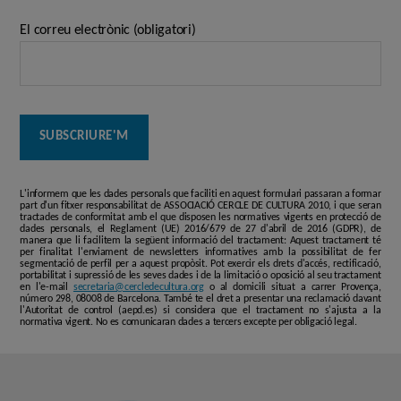
El correu electrònic (obligatori)
L'informem que les dades personals que faciliti en aquest formulari passaran a formar
part d'un fitxer responsabilitat de ASSOCIACIÓ CERCLE DE CULTURA 2010, i que seran
tractades de conformitat amb el que disposen les normatives vigents en protecció de
dades personals, el Reglament (UE) 2016/679 de 27 d'abril de 2016 (GDPR), de
manera que li facilitem la següent informació del tractament: Aquest tractament té
per finalitat l'enviament de newsletters informatives amb la possibilitat de fer
segmentació de perfil per a aquest propòsit. Pot exercir els drets d'accés, rectificació,
portabilitat i supressió de les seves dades i de la limitació o oposició al seu tractament
en l'e-mail
secretaria@cercledecultura.org
o al domicili situat a carrer Provença,
número 298, 08008 de Barcelona. També te el dret a presentar una reclamació davant
l'Autoritat de control (aepd.es) si considera que el tractament no s'ajusta a la
normativa vigent. No es comunicaran dades a tercers excepte per obligació legal.