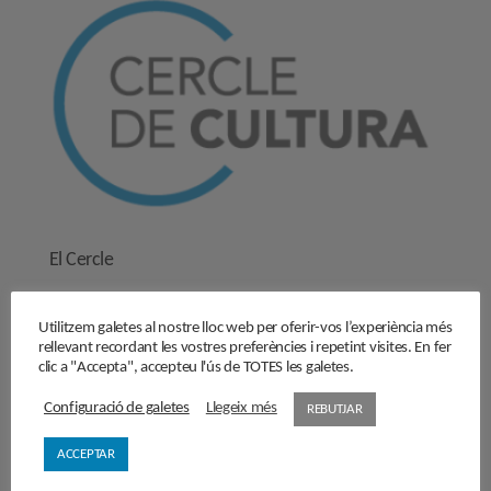
El Cercle
Història
Utilitzem galetes al nostre lloc web per oferir-vos l’experiència més
Objectius
rellevant recordant les vostres preferències i repetint visites. En fer
Junta directiva
clic a "Accepta", accepteu l'ús de TOTES les galetes.
Comissions de treball
Configuració de galetes
Llegeix més
REBUTJAR
Contacta’ns
Activitats
ACCEPTAR
Reflexions