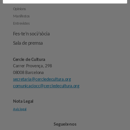
Opinions
Manifestos
Entrevistes
Fes-te’n soci/sòcia
Sala de premsa
Cercle de Cultura
Carrer Provença, 298
08008 Barcelona
secretaria@cercledecultura.org
comunicaciocc@cercledecultura.org
Nota Legal
Avís legal
Segueix-nos