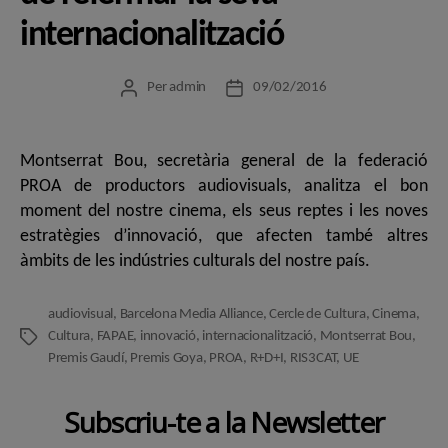
internacionalització
Per
admin
09/02/2016
Autor
Data
de
de
l'entrada
l'entrada
Montserrat Bou, secretària general de la federació
PROA de productors audiovisuals, analitza el bon
moment del nostre cinema, els seus reptes i les noves
estratègies d’innovació, que afecten també altres
àmbits de les indústries culturals del nostre país.
audiovisual
,
Barcelona Media Alliance
,
Cercle de Cultura
,
Cinema
,
Cultura
,
FAPAE
,
innovació
,
internacionalització
,
Montserrat Bou
,
Etiquetes
Premis Gaudí
,
Premis Goya
,
PROA
,
R+D+I
,
RIS3CAT
,
UE
Subscriu-te a la Newsletter