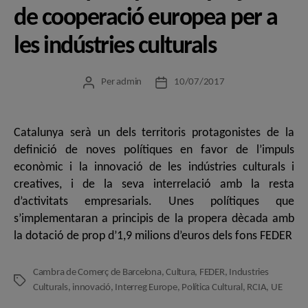
de cooperació europea per a
les indústries culturals
Per
admin
10/07/2017
Autor
Data
de
de
l'entrada
l'entrada
Catalunya serà un dels territoris protagonistes de la
definició de noves polítiques en favor de l’impuls
econòmic i la innovació de les indústries culturals i
creatives, i de la seva interrelació amb la resta
d’activitats empresarials. Unes polítiques que
s’implementaran a principis de la propera dècada amb
la dotació de prop d’1,9 milions d’euros dels fons FEDER
Cambra de Comerç de Barcelona
,
Cultura
,
FEDER
,
Industries
Etiquetes
Culturals
,
innovació
,
Interreg Europe
,
Política Cultural
,
RCIA
,
UE