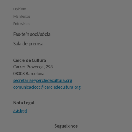
Opinions
Manifestos
Entrevistes
Fes-te’n soci/sòcia
Sala de premsa
Cercle de Cultura
Carrer Provença, 298
08008 Barcelona
secretaria@cercledecultura.org
comunicaciocc@cercledecultura.org
Nota Legal
Avís legal
Segueix-nos