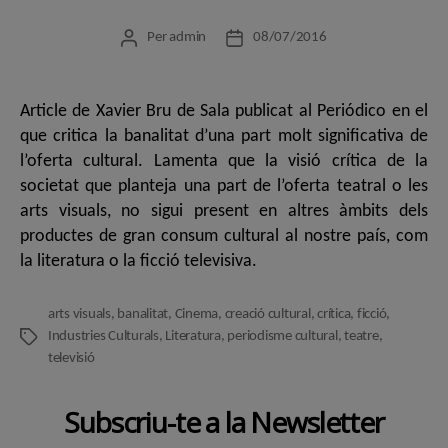
Per
admin
08/07/2016
Autor
Data
de
de
l'entrada
l'entrada
Article de Xavier Bru de Sala publicat al Periódico en el
que critica la banalitat d’una part molt significativa de
l’oferta cultural. Lamenta que la visió crítica de la
societat que planteja una part de l’oferta teatral o les
arts visuals, no sigui present en altres àmbits dels
productes de gran consum cultural al nostre país, com
la literatura o la ficció televisiva.
arts visuals
,
banalitat
,
Cinema
,
creació cultural
,
crítica
,
ficció
,
Industries Culturals
,
Literatura
,
periodisme cultural
,
teatre
,
Etiquetes
televisió
Subscriu-te a la Newsletter