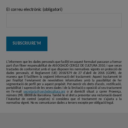
El correu electrònic (obligatori)
L'informem que les dades personals que faciliti en aquest formulari passaran a formar
part d'un fitxer responsabilitat de ASSOCIACIÓ CERCLE DE CULTURA 2010, i que seran
tractades de conformitat amb el que disposen les normatives vigents en protecció de
dades personals, el Reglament (UE) 2016/679 de 27 d'abril de 2016 (GDPR), de
manera que li facilitem la següent informació del tractament: Aquest tractament té
per finalitat l'enviament de newsletters informatives amb la possibilitat de fer
segmentació de perfil per a aquest propòsit. Pot exercir els drets d'accés, rectificació,
portabilitat i supressió de les seves dades i de la limitació o oposició al seu tractament
en l'e-mail
secretaria@cercledecultura.org
o al domicili situat a carrer Provença,
número 298, 08008 de Barcelona. També te el dret a presentar una reclamació davant
l'Autoritat de control (aepd.es) si considera que el tractament no s'ajusta a la
normativa vigent. No es comunicaran dades a tercers excepte per obligació legal.