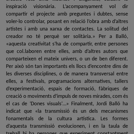
inspiració visionària. L’acompanyament vol dir
compartir el projecte amb preguntes i dubtes, sense
voler-lo controlar, posant en relació l’obra amb d’altres
artistes i amb una xarxa de contactes. La solitud del
creador no té perquè ser solitària.» Per a Balló,
«aquesta creativitat s’ha de compartir, entre persones
que col.laboren entre elles, amb d’altres autors que
comparteixen el mateix univers, o un de ben diferent.
Per això són tan importants els llocs d’encontre dins de
les diverses disciplines, o de manera transversal entre
elles, a festivals, programacions alternatives, tallers
d’experimentació, espais de formació, fàbriques de
creació o moviments d’impuls de noves mirades, com és
el cas de ‘Dones visuals’…» Finalment, Jordi Balló ha
indicat que «la transmissió és un dels mecanismes
fonamentals de la cultura artística. Les formes
d’aquesta transmissió evolucionen, i en la taula de
treball hi ha persones que experiment constantment