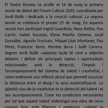
El Teatre Romea va acollir el 14 de maig la primera
sessió de debat del Fòrum Cultura 2020, coordinada per
Jordi Balló i dedicada a la creació cultural. La segona
sessió se celebrarà el proper 25 de maig. En aquesta
reunió han participat Ingrid Guardiola, Neus Ballús, Pau
Carrió, Isabel Sucunza, Elena Martín Gimeno, Jordi
González, Agustín Fructuós, Miquel Lluís Muntaner, Pau
Pérez, Francesc Serés, Montse Serra i Judit Carrera.
Segons Jordi Balló «aquesta taula té com a objectiu
debatre i definir els principals reptes i oportunitats
relacionades amb la detecció, l’impuls i
l’acompanyament del sistema de talent i creativitat, i
volen esdevenir una reflexió plural que permeti escurçar
la distància entre el desig i la seva materialització. La
qüestió clau de la creativitat és la detecció del talent i el
seu acompanyament. Crear les condicions necessàries
per tal que aquest talent esdevingui una obra de nova
creació feta amb llibertat i exigència, cuidant la