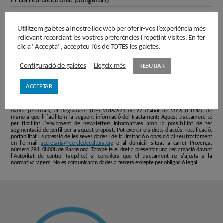
El correu electrònic (obligatori)
Utilitzem galetes al nostre lloc web per oferir-vos l’experiència més
rellevant recordant les vostres preferències i repetint visites. En fer
clic a "Accepta", accepteu l'ús de TOTES les galetes.
Configuració de galetes
Llegeix més
REBUTJAR
ACCEPTAR
L'informem que les dades personals que faciliti en aquest formulari passaran a formar
part d'un fitxer responsabilitat de ASSOCIACIÓ CERCLE DE CULTURA 2010, i que seran
tractades de conformitat amb el que disposen les normatives vigents en protecció de
dades personals, el Reglament (UE) 2016/679 de 27 d'abril de 2016 (GDPR), de
manera que li facilitem la següent informació del tractament: Aquest tractament té
per finalitat l'enviament de newsletters informatives amb la possibilitat de fer
segmentació de perfil per a aquest propòsit. Pot exercir els drets d'accés, rectificació,
portabilitat i supressió de les seves dades i de la limitació o oposició al seu tractament
en l'e-mail
secretaria@cercledecultura.org
o al domicili situat a carrer Provença,
número 298, 08008 de Barcelona. També te el dret a presentar una reclamació davant
l'Autoritat de control (aepd.es) si considera que el tractament no s'ajusta a la
normativa vigent. No es comunicaran dades a tercers excepte per obligació legal.