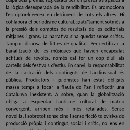
culpa dels premis, segrestats per empreses atrapades a
la lògica desesperada de la rendibilitat. Es promociona
l’escriptor-klee­nex en detriment de tots els altres. Hi
col·labora el periodisme cultural, gratuïtament sotmès a
la pressió dels comptes de resultats de les editorials
mitjanes i grans. La narrativa s’ha quedat sense crítics.
Tampoc disposa de filtres de qualitat. Per certificar la
banalització de les músiques que havien encapçalat
actituds de revolta, només cal fer un cop d’ull als
cartells dels festivals d’estiu. En canvi, la responsabilitat
de la castració dels continguts de l’audiovisual és
pública. Productors i guionistes han estat obligats
massa temps a tocar la flauta de Pan i reflectir una
Catalunya inexistent. A sobre, quan la globalització
obliga a esquerdar l’autisme cultural de matriu
convergent, arriben més i més retallades. Sense
novel·la, i sobretot sense cine i sense ficció televisiva de
producció pròpia i contingut social i crític, no ens en