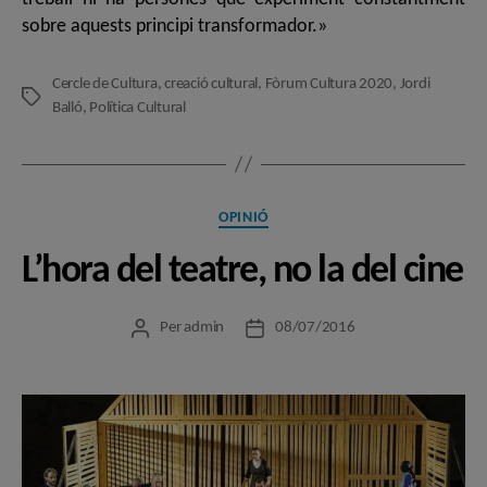
sobre aquests principi transformador.»
Cercle de Cultura
,
creació cultural
,
Fòrum Cultura 2020
,
Jordi
Etiquetes
Balló
,
Política Cultural
Categories
OPINIÓ
L’hora del teatre, no la del cine
Per
admin
08/07/2016
Autor
Data
de
de
l'entrada
l'entrada