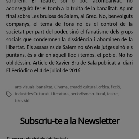
sortirem. El teatre, sol o poc acompanyat, no
aconseguirà fer el tomb a la truita de la banalitat. Apunt
final sobre Les bruixes de Salem, al Grec. No, benvolguts
companys, el tema de fons no és el control de la
societat per part del poder, sinó el fanatisme dels grups
socials que condemnen la dissidència i abominen de la
llibertat. Els assassins de Salem no són els jutges sinó els
puritans, és a dir en aquell lloc i temps, el poble. No ho
oblidéssim. Article de Xavier Bru de Sala publicat al diari
El Periódico el 4 de juliol de 2016
arts visuals
,
banalitat
,
Cinema
,
creació cultural
,
crítica
,
ficció
,
Industries Culturals
,
Literatura
,
periodisme cultural
,
teatre
,
Etiquetes
televisió
Subscriu-te a la Newsletter