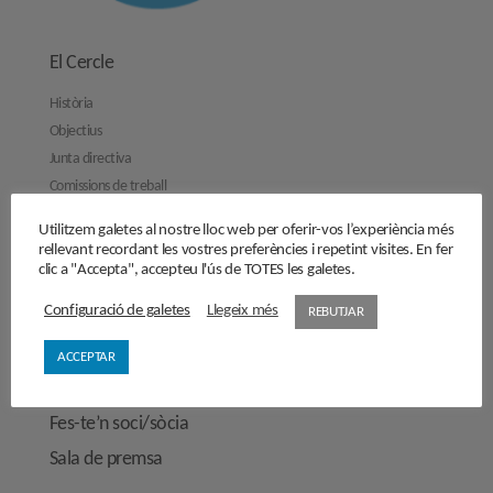
El Cercle
Història
Objectius
Junta directiva
Comissions de treball
Contacta’ns
Utilitzem galetes al nostre lloc web per oferir-vos l’experiència més
rellevant recordant les vostres preferències i repetint visites. En fer
Activitats
clic a "Accepta", accepteu l'ús de TOTES les galetes.
Reflexions
Configuració de galetes
Llegeix més
REBUTJAR
Opinions
Manifestos
ACCEPTAR
Entrevistes
Fes-te’n soci/sòcia
Sala de premsa