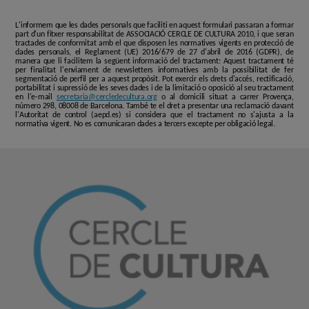
L'informem que les dades personals que faciliti en aquest formulari passaran a formar
part d'un fitxer responsabilitat de ASSOCIACIÓ CERCLE DE CULTURA 2010, i que seran
tractades de conformitat amb el que disposen les normatives vigents en protecció de
dades personals, el Reglament (UE) 2016/679 de 27 d'abril de 2016 (GDPR), de
manera que li facilitem la següent informació del tractament: Aquest tractament té
per finalitat l'enviament de newsletters informatives amb la possibilitat de fer
segmentació de perfil per a aquest propòsit. Pot exercir els drets d'accés, rectificació,
portabilitat i supressió de les seves dades i de la limitació o oposició al seu tractament
en l'e-mail
secretaria@cercledecultura.org
o al domicili situat a carrer Provença,
número 298, 08008 de Barcelona. També te el dret a presentar una reclamació davant
l'Autoritat de control (aepd.es) si considera que el tractament no s'ajusta a la
normativa vigent. No es comunicaran dades a tercers excepte per obligació legal.