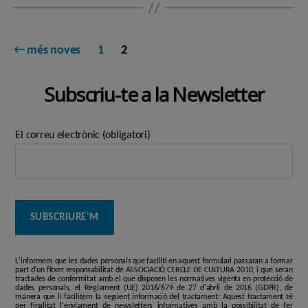
Paginació
←
més noves
1
2
de
Subscriu-te a la Newsletter
les
entrades
El correu electrònic (obligatori)
L'informem que les dades personals que faciliti en aquest formulari passaran a formar
part d'un fitxer responsabilitat de ASSOCIACIÓ CERCLE DE CULTURA 2010, i que seran
tractades de conformitat amb el que disposen les normatives vigents en protecció de
dades personals, el Reglament (UE) 2016/679 de 27 d'abril de 2016 (GDPR), de
manera que li facilitem la següent informació del tractament: Aquest tractament té
per finalitat l'enviament de newsletters informatives amb la possibilitat de fer