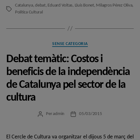
Catalunya
,
debat
,
Eduard Voltas
,
Lluís Bonet
,
Milagros Pérez Oliva
,
Etiquetes
Política Cultural
Categories
SENSE CATEGORIA
Debat temàtic: Costos i
beneficis de la independència
de Catalunya pel sector de la
cultura
Per
admin
05/03/2015
Autor
Data
de
de
l'entrada
l'entrada
El Cercle de Cultura va organitzar el dijous 5 de març del