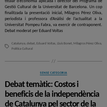
titular d’economia aplicada i director del Programa de
Gestió Cultural de la Universitat de Barcelona. Un cop
finalitzada la presentació inicial, Milagros Pérez Oliva,
periodista i professora d’Anàlisi de l’actualitat a la
Universitat Pompeu Fabra, va exercir de contraponent.
Debat moderat per Eduard Voltas
Catalunya
,
debat
,
Eduard Voltas
,
Lluís Bonet
,
Milagros Pérez Oliva
,
Etiquetes
Política Cultural
Categories
SENSE CATEGORIA
Debat temàtic: Costos i
beneficis de la independència
de Catalunya pel sector de la