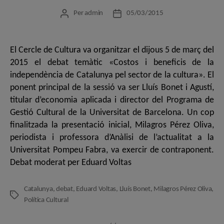
Per
admin
05/03/2015
Autor
Data
de
de
l'entrada
l'entrada
El Cercle de Cultura va organitzar el dijous 5 de març del
2015 el debat temàtic «Costos i beneficis de la
independència de Catalunya pel sector de la cultura». El
ponent principal de la sessió va ser Lluís Bonet i Agustí,
titular d’economia aplicada i director del Programa de
Gestió Cultural de la Universitat de Barcelona. Un cop
finalitzada la presentació inicial, Milagros Pérez Oliva,
periodista i professora d’Anàlisi de l’actualitat a la
Universitat Pompeu Fabra, va exercir de contraponent.
Debat moderat per Eduard Voltas
Catalunya
,
debat
,
Eduard Voltas
,
Lluís Bonet
,
Milagros Pérez Oliva
,
Etiquetes
Política Cultural