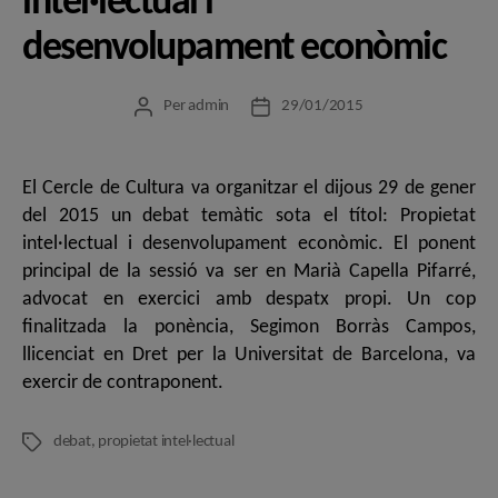
intel·lectual i
desenvolupament econòmic
Per
admin
29/01/2015
Autor
Data
de
de
l'entrada
l'entrada
El Cercle de Cultura va organitzar el dijous 29 de gener
del 2015 un debat temàtic sota el títol: Propietat
intel·lectual i desenvolupament econòmic. El ponent
principal de la sessió va ser en Marià Capella Pifarré,
advocat en exercici amb despatx propi. Un cop
finalitzada la ponència, Segimon Borràs Campos,
llicenciat en Dret per la Universitat de Barcelona, va
exercir de contraponent.
debat
,
propietat intel·lectual
Etiquetes