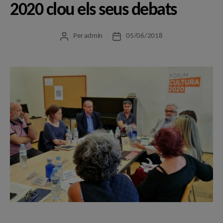
2020 clou els seus debats
Per
admin
05/06/2018
Autor
Data
de
de
l'entrada
l'entrada