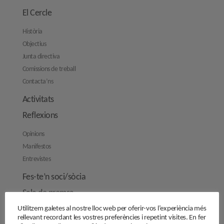
El Cercle
Història
Objectius
Junta directiva
Comissions de treball
Contacta’ns
Activitats
Reflexions
Opinions
Manifestos
Entrevistes
Fes-te’n soci/sòcia
Sala de premsa
Utilitzem galetes al nostre lloc web per oferir-vos l’experiència més
rellevant recordant les vostres preferències i repetint visites. En fer
Cercle de Cultura