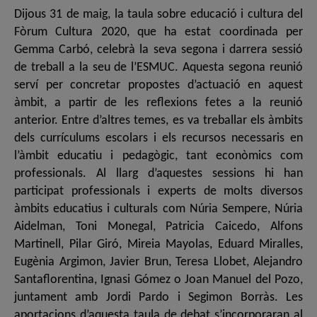
Dijous 31 de maig, la taula sobre educació i cultura del
Fòrum Cultura 2020, que ha estat coordinada per
Gemma Carbó, celebrà la seva segona i darrera sessió
de treball a la seu de l’ESMUC. Aquesta segona reunió
serví per concretar propostes d’actuació en aquest
àmbit, a partir de les reflexions fetes a la reunió
anterior. Entre d’altres temes, es va treballar els àmbits
dels currículums escolars i els recursos necessaris en
l’àmbit educatiu i pedagògic, tant econòmics com
professionals. Al llarg d’aquestes sessions hi han
participat professionals i experts de molts diversos
àmbits educatius i culturals com Núria Sempere, Núria
Aidelman, Toni Monegal, Patricia Caicedo, Alfons
Martinell, Pilar Giró, Mireia Mayolas, Eduard Miralles,
Eugènia Argimon, Javier Brun, Teresa Llobet, Alejandro
Santaflorentina, Ignasi Gómez o Joan Manuel del Pozo,
juntament amb Jordi Pardo i Segimon Borràs. Les
aportacions d’aquesta taula de debat s’incorporaran al