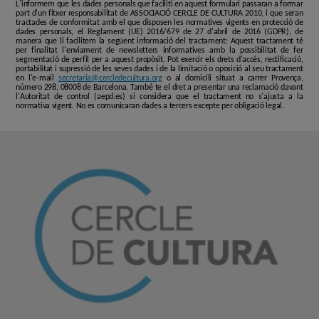
L'informem que les dades personals que faciliti en aquest formulari passaran a formar
part d'un fitxer responsabilitat de ASSOCIACIÓ CERCLE DE CULTURA 2010, i que seran
tractades de conformitat amb el que disposen les normatives vigents en protecció de
dades personals, el Reglament (UE) 2016/679 de 27 d'abril de 2016 (GDPR), de
manera que li facilitem la següent informació del tractament: Aquest tractament té
per finalitat l'enviament de newsletters informatives amb la possibilitat de fer
segmentació de perfil per a aquest propòsit. Pot exercir els drets d'accés, rectificació,
portabilitat i supressió de les seves dades i de la limitació o oposició al seu tractament
en l'e-mail
secretaria@cercledecultura.org
o al domicili situat a carrer Provença,
número 298, 08008 de Barcelona. També te el dret a presentar una reclamació davant
l'Autoritat de control (aepd.es) si considera que el tractament no s'ajusta a la
normativa vigent. No es comunicaran dades a tercers excepte per obligació legal.