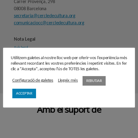
Carrer Provença, 298
08008 Barcelona
secretaria@cercledecultura.org
comunicaciocc@cercledecultura.org
Nota Legal
Avís legal
Utilitzem galetes al nostre lloc web per oferir-vos l’experiència més
rellevant recordant les vostres preferències i repetint visites. En fer
Segueix-nos
clic a "Accepta", accepteu l'ús de TOTES les galetes.
Configuració de galetes
Llegeix més
REBUTJAR
ACCEPTAR
Amb el suport de