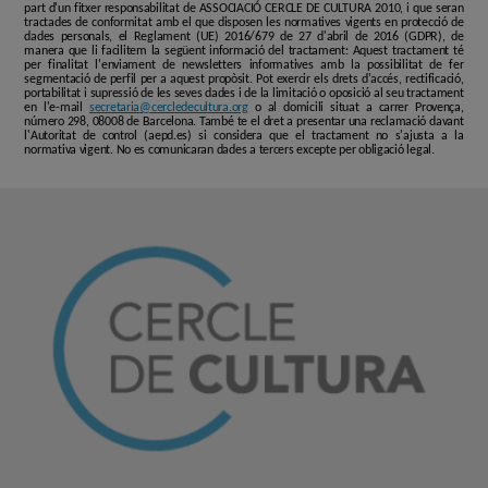
part d'un fitxer responsabilitat de ASSOCIACIÓ CERCLE DE CULTURA 2010, i que seran
tractades de conformitat amb el que disposen les normatives vigents en protecció de
dades personals, el Reglament (UE) 2016/679 de 27 d'abril de 2016 (GDPR), de
manera que li facilitem la següent informació del tractament: Aquest tractament té
per finalitat l'enviament de newsletters informatives amb la possibilitat de fer
segmentació de perfil per a aquest propòsit. Pot exercir els drets d'accés, rectificació,
portabilitat i supressió de les seves dades i de la limitació o oposició al seu tractament
en l'e-mail
secretaria@cercledecultura.org
o al domicili situat a carrer Provença,
número 298, 08008 de Barcelona. També te el dret a presentar una reclamació davant
l'Autoritat de control (aepd.es) si considera que el tractament no s'ajusta a la
normativa vigent. No es comunicaran dades a tercers excepte per obligació legal.