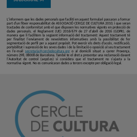
L'informem que les dades personals que faciliti en aquest formulari passaran a formar
part d'un fitxer responsabilitat de ASSOCIACIÓ CERCLE DE CULTURA 2010, i que seran
tractades de conformitat amb el que disposen les normatives vigents en protecció de
dades personals, el Reglament (UE) 2016/679 de 27 d'abril de 2016 (GDPR), de
manera que li facilitem la següent informació del tractament: Aquest tractament té
per finalitat l'enviament de newsletters informatives amb la possibilitat de fer
segmentació de perfil per a aquest propòsit. Pot exercir els drets d'accés, rectificació,
portabilitat i supressió de les seves dades i de la limitació o oposició al seu tractament
en l'e-mail
secretaria@cercledecultura.org
o al domicili situat a carrer Provença,
número 298, 08008 de Barcelona. També te el dret a presentar una reclamació davant
l'Autoritat de control (aepd.es) si considera que el tractament no s'ajusta a la
normativa vigent. No es comunicaran dades a tercers excepte per obligació legal.