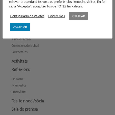
rellevant recordant les vostres preferències i repetint visites. En fer
clic a "Accepta", accepteu l'ús de TOTES les galetes.
Configuració de galetes
Llegeix més
El Cercle
REBUTJAR
Història
ACCEPTAR
Objectius
Junta directiva
Comissions de treball
Contacta’ns
Activitats
Reflexions
Opinions
Manifestos
Entrevistes
Fes-te’n soci/sòcia
Sala de premsa