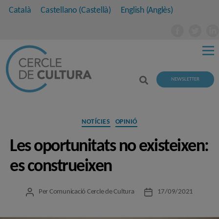
Català
Castellano
(
Castellà
)
English
(
Anglès
)
NEWSLETTER
Categories
NOTÍCIES
OPINIÓ
Les oportunitats no existeixen:
es construeixen
Per
Comunicació Cercle de Cultura
17/09/2021
Autor
Data
de
de
l'entrada
l'entrada