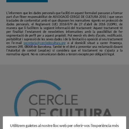
L'informem que les dades personals que faciliti en aquest formulari passaran a formar
part d'un fitxer responsabilitat de ASSOCIACIÓ CERCLE DE CULTURA 2010, i que seran
tractades de conformitat amb el que disposen les normatives vigents en protecció de
dades personals, el Reglament (UE) 2016/679 de 27 d'abril de 2016 (GDPR), de
manera que li facilitem la següent informació del tractament: Aquest tractament té
per finalitat l'enviament de newsletters informatives amb la possibilitat de fer
segmentació de perfil per a aquest propòsit. Pot exercir els drets d'accés, rectificació,
portabilitat i supressió de les seves dades i de la limitació o oposició al seu tractament
en l'e-mail
secretaria@cercledecultura.org
o al domicili situat a carrer Provença,
número 298, 08008 de Barcelona. També te el dret a presentar una reclamació davant
l'Autoritat de control (aepd.es) si considera que el tractament no s'ajusta a la
normativa vigent. No es comunicaran dades a tercers excepte per obligació legal.
Utilitzem galetes al nostre lloc web per oferir-vos l’experiència més