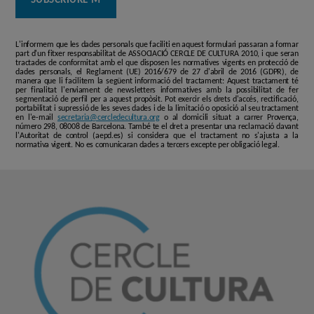
L'informem que les dades personals que faciliti en aquest formulari passaran a formar
part d'un fitxer responsabilitat de ASSOCIACIÓ CERCLE DE CULTURA 2010, i que seran
tractades de conformitat amb el que disposen les normatives vigents en protecció de
dades personals, el Reglament (UE) 2016/679 de 27 d'abril de 2016 (GDPR), de
manera que li facilitem la següent informació del tractament: Aquest tractament té
per finalitat l'enviament de newsletters informatives amb la possibilitat de fer
segmentació de perfil per a aquest propòsit. Pot exercir els drets d'accés, rectificació,
portabilitat i supressió de les seves dades i de la limitació o oposició al seu tractament
en l'e-mail
secretaria@cercledecultura.org
o al domicili situat a carrer Provença,
número 298, 08008 de Barcelona. També te el dret a presentar una reclamació davant
l'Autoritat de control (aepd.es) si considera que el tractament no s'ajusta a la
normativa vigent. No es comunicaran dades a tercers excepte per obligació legal.