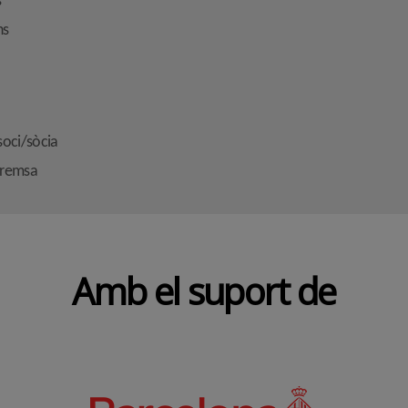
s
ns
soci/sòcia
premsa
Amb el suport de