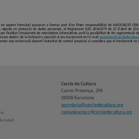
i en aquest formulari passaran a formar part d'un fitxer responsabilitat de ASSOCIACIÓ C
 vigents en protecció de dades personals, el Reglament (UE) 2016/679 de 27 d'abril de 201
er finalitat l'enviament de newsletters informatives amb la possibilitat de fer segmentació de p
es seves dades i de la limitació o oposició al seu tractament en l'e-mail
secretaria@cercledecultura
entar una reclamació davant l'Autoritat de control (aepd.es) si considera que el tractament no 
Cercle de Cultura
Carrer Provença, 298
08008 Barcelona
secretaria@cercledecultura.org
comunicaciocc@cercledecultura.org
iva
e treball
s