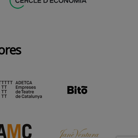
dores