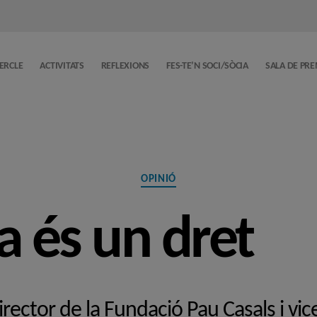
CERCLE
ACTIVITATS
REFLEXIONS
FES-TE’N SOCI/SÒCIA
SALA DE PR
Categories
OPINIÓ
a és un dret
irector de la Fundació Pau Casals i vi