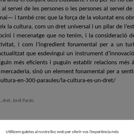
à al servei de les persones o les persones al servei d
i— i també crec que la força de la voluntat ens obr
 la cultura, com un dret universal i un pilar de l’es
trocini i mecenatge que no tenim, i la consideració
ivitat, i com l’ingredient fonamental per a un tu
ctualitzat que esdevingui un instrument d’innovaci
guin més eficients i puguin establir relacions més àgi
mercaderia, sinó un element fonamental per a sentir-
cultura-en-300-paraules/la-cultura-es-un-dret/
a
,
dret
,
Jordi Pardo
Utilitzem galetes al nostre lloc web per oferir-vos l’experiència més