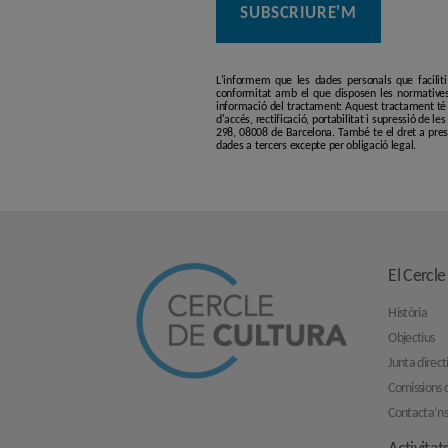
L'informem que les dades personals que facilit
conformitat amb el que disposen les normatives
informació del tractament: Aquest tractament té p
d'accés, rectificació, portabilitat i supressió de l
298, 08008 de Barcelona. També te el dret a pres
dades a tercers excepte per obligació legal.
El Cercle
Història
Objectius
Junta direct
Comissions d
Contacta’n