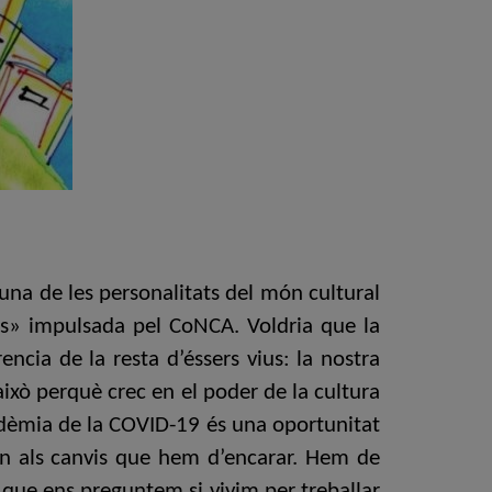
 una de les personalitats del món cultural
les» impulsada pel CoNCA. Voldria que la
ncia de la resta d’éssers vius: la nostra
 això perquè crec en el poder de la cultura
pandèmia de la COVID-19 és una oportunitat
nen als canvis que hem d’encarar. Hem de
l que ens preguntem si vivim per treballar