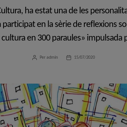
ultura, ha estat una de les personali
 participat en la sèrie de reflexions so
 cultura en 300 paraules» impulsada
Per
admin
15/07/2020
Autor
Data
de
de
l'entrada
l'entrada