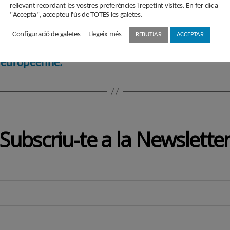
rellevant recordant les vostres preferències i repetint visites. En fer clic a
"Accepta", accepteu l'ús de TOTES les galetes.
pe! In favour of
European project /
Configuració de galetes
Llegeix més
REBUTJAR
ACCEPTAR
urope! Plus de culture
n européenne.
Subscriu-te a la Newslette