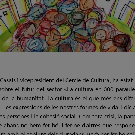
Casals i vicepresident del Cercle de Cultura, ha estat
s sobre el futur del sector «La cultura en 300 parau
r de la humanitat. La cultura és el que més ens difere
 i les expressions de les nostres formes de vida. I dic
e les persones i la cohesió social. Com tota crisi, la 
e abans no hem fet bé, i fer-ne d’altres que respo
ltura amb el conjunt dels ciutadans. Però per fer-ho ca