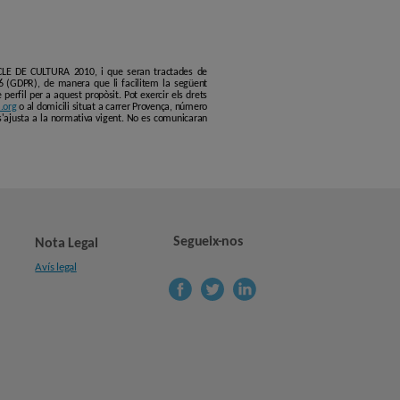
ERCLE DE CULTURA 2010, i que seran tractades de
6 (GDPR), de manera que li facilitem la següent
erfil per a aquest propòsit. Pot exercir els drets
.org
o al domicili situat a carrer Provença, número
s'ajusta a la normativa vigent. No es comunicaran
Segueix-nos
Nota Legal
Avís legal