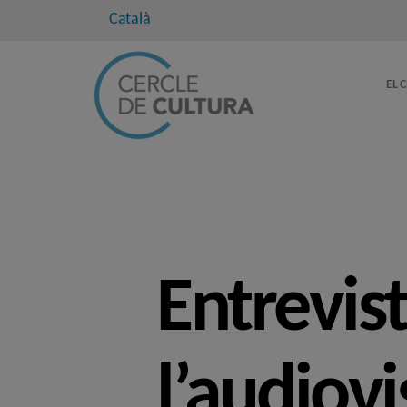
Català
EL 
Entrevis
l’audiovi