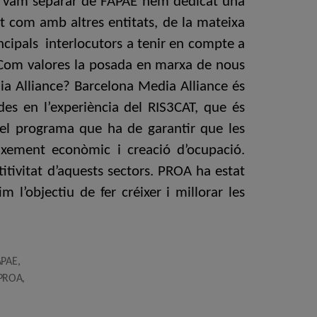
ens vam separar de FAPAE hem dedicat una
at com amb altres entitats, de la mateixa
cipals interlocutors a tenir en compte a
t. Com valores la posada en marxa de nous
dia Alliance? Barcelona Media Alliance és
ades en l’experiència del RIS3CAT, que és
T; el programa que ha de garantir que les
ixement econòmic i creació d’ocupació.
titivitat d’aquests sectors. PROA ha estat
’objectiu de fer créixer i millorar les
APAE
,
PROA
,