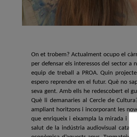
On et trobem? Actualment ocupo el càrrec
per defensar els interessos del sector a n
equip de treball a PROA. Quin project
espero reprendre en el futur. Què no sap
seva gent. Amb ells he redescobert el gu
Què li demanaries al Cercle de Cultura? 
ampliant horitzons i incorporant les nov
que enriqueix i eixampla la mirada i l’à
salut de la indústria audiovisual catala