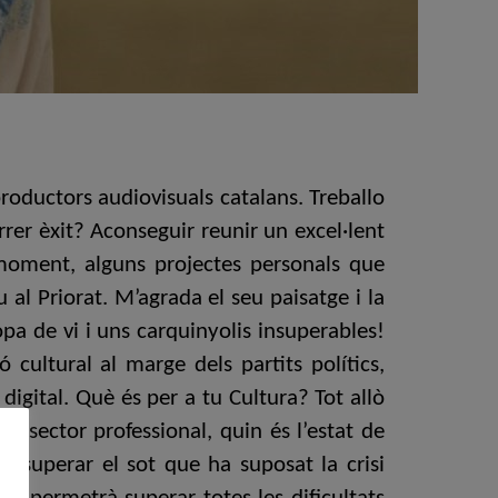
roductors audiovisuals catalans. Treballo
arrer èxit? Aconseguir reunir un excel·lent
moment, alguns projectes personals que
al Priorat. M’agrada el seu paisatge i la
pa de vi i uns carquinyolis insuperables!
 cultural al marge dels partits polítics,
igital. Què és per a tu Cultura? Tot allò
u sector professional, quin és l’estat de
er superar el sot que ha suposat la crisi