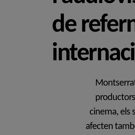
de refer
internaci
Montserrat
productors
cinema, els 
afecten també