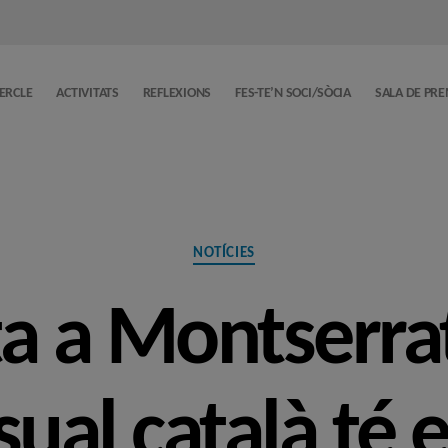
CERCLE
ACTIVITATS
REFLEXIONS
FES-TE’N SOCI/SÒCIA
SALA DE PR
Categories
NOTÍCIES
ta a Montserra
sual català té e