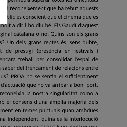
ue permetrà superar totes les dificultats
s el reconeixement que ha rebut aquests
 públic és conscient que el cinema que es
 molt a dir i ho diu bé. Els Gaudí d’aquest
iginal catalana o no. Quins són els grans
s? Un dels grans reptes és, sens dubte,
 de prestigi (presència en festivals i
ncara treball per consolidar l’espai de
am saber del trencament de relacions entre
ius? PROA no se sentia el suficientment
 d’actuació que no va arribar a bon port.
reconeixia la nostra singularitat como a
amb el consens d’una àmplia majoria dels
juntament en temes puntuals quan ambdues
ma independent, quina és la interlocució