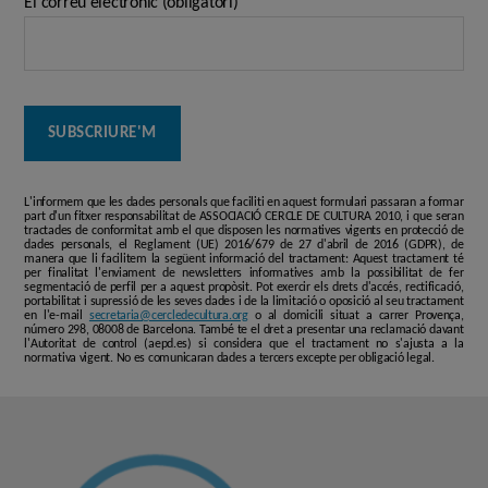
El correu electrònic (obligatori)
L'informem que les dades personals que faciliti en aquest formulari passaran a formar
part d'un fitxer responsabilitat de ASSOCIACIÓ CERCLE DE CULTURA 2010, i que seran
tractades de conformitat amb el que disposen les normatives vigents en protecció de
dades personals, el Reglament (UE) 2016/679 de 27 d'abril de 2016 (GDPR), de
manera que li facilitem la següent informació del tractament: Aquest tractament té
per finalitat l'enviament de newsletters informatives amb la possibilitat de fer
segmentació de perfil per a aquest propòsit. Pot exercir els drets d'accés, rectificació,
portabilitat i supressió de les seves dades i de la limitació o oposició al seu tractament
en l'e-mail
secretaria@cercledecultura.org
o al domicili situat a carrer Provença,
número 298, 08008 de Barcelona. També te el dret a presentar una reclamació davant
l'Autoritat de control (aepd.es) si considera que el tractament no s'ajusta a la
normativa vigent. No es comunicaran dades a tercers excepte per obligació legal.