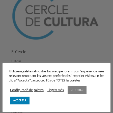
El Cercle
Història
Objectius
Utilitzem galetes al nostre lloc web per oferir-vos l’experiència més
Junta directiva
rellevant recordant les vostres preferències i repetint visites. En fer
Comissions de treball
clic a "Accepta", accepteu l'ús de TOTES les galetes.
Contacta’ns
Configuració de galetes
Llegeix més
REBUTJAR
Activitats
ACCEPTAR
Reflexions