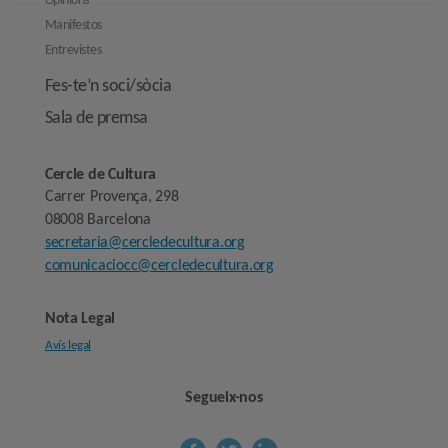
Opinions
Manifestos
Entrevistes
Fes-te’n soci/sòcia
Sala de premsa
Cercle de Cultura
Carrer Provença, 298
08008 Barcelona
secretaria@cercledecultura.org
comunicaciocc@cercledecultura.org
Nota Legal
Avís legal
Segueix-nos