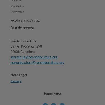
Opinions
Manifestos
Entrevistes
Fes-te’n soci/sòcia
Sala de premsa
Cercle de Cultura
Carrer Provença, 298
08008 Barcelona
secretaria@cercledecultura.org
comunicaciocc@cercledecultura.org
Nota Legal
Avís legal
Segueix-nos