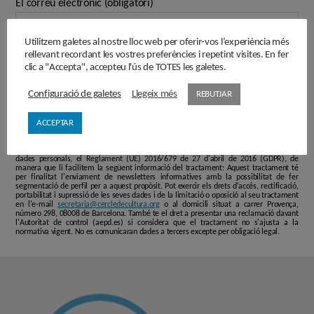
El correu electrònic (obligatori)
Utilitzem galetes al nostre lloc web per oferir-vos l’experiència més
rellevant recordant les vostres preferències i repetint visites. En fer
clic a "Accepta", accepteu l'ús de TOTES les galetes.
Configuració de galetes
Llegeix més
REBUTJAR
ACCEPTAR
L'informem que les dades personals que faciliti en aquest formulari passaran a formar
part d'un fitxer responsabilitat de ASSOCIACIÓ CERCLE DE CULTURA 2010, i que seran
tractades de conformitat amb el que disposen les normatives vigents en protecció de
dades personals, el Reglament (UE) 2016/679 de 27 d'abril de 2016 (GDPR), de
manera que li facilitem la següent informació del tractament: Aquest tractament té
per finalitat l'enviament de newsletters informatives amb la possibilitat de fer
segmentació de perfil per a aquest propòsit. Pot exercir els drets d'accés, rectificació,
portabilitat i supressió de les seves dades i de la limitació o oposició al seu tractament
en l'e-mail
secretaria@cercledecultura.org
o al domicili situat a carrer Provença,
número 298, 08008 de Barcelona. També te el dret a presentar una reclamació davant
l'Autoritat de control (aepd.es) si considera que el tractament no s'ajusta a la
normativa vigent. No es comunicaran dades a tercers excepte per obligació legal.