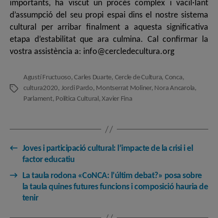
importants, ha viscut un procés complex i vacil·lant
d’assumpció del seu propi espai dins el nostre sistema
cultural per arribar finalment a aquesta significativa
etapa d’estabilitat que ara culmina. Cal confirmar la
vostra assistència a: info@cercledecultura.org
Agustí Fructuoso
,
Carles Duarte
,
Cercle de Cultura
,
Conca
,
cultura2020
,
Jordi Pardo
,
Montserrat Moliner
,
Nora Ancarola
,
Etiquetes
Parlament
,
Política Cultural
,
Xavier Fina
←
Joves i participació cultural: l’impacte de la crisi i el
factor educatiu
→
La taula rodona «CoNCA: l’últim debat?» posa sobre
la taula quines futures funcions i composició hauria de
tenir