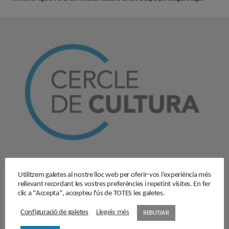
El Cercle
Utilitzem galetes al nostre lloc web per oferir-vos l’experiència més
rellevant recordant les vostres preferències i repetint visites. En fer
Història
clic a "Accepta", accepteu l'ús de TOTES les galetes.
Objectius
Junta directiva
Configuració de galetes
Llegeix més
REBUTJAR
Comissions de treball