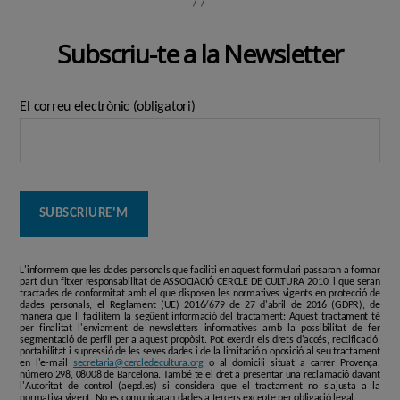
Subscriu-te a la Newsletter
El correu electrònic (obligatori)
L'informem que les dades personals que faciliti en aquest formulari passaran a formar
part d'un fitxer responsabilitat de ASSOCIACIÓ CERCLE DE CULTURA 2010, i que seran
tractades de conformitat amb el que disposen les normatives vigents en protecció de
dades personals, el Reglament (UE) 2016/679 de 27 d'abril de 2016 (GDPR), de
manera que li facilitem la següent informació del tractament: Aquest tractament té
per finalitat l'enviament de newsletters informatives amb la possibilitat de fer
segmentació de perfil per a aquest propòsit. Pot exercir els drets d'accés, rectificació,
portabilitat i supressió de les seves dades i de la limitació o oposició al seu tractament
en l'e-mail
secretaria@cercledecultura.org
o al domicili situat a carrer Provença,
número 298, 08008 de Barcelona. També te el dret a presentar una reclamació davant
l'Autoritat de control (aepd.es) si considera que el tractament no s'ajusta a la
normativa vigent. No es comunicaran dades a tercers excepte per obligació legal.