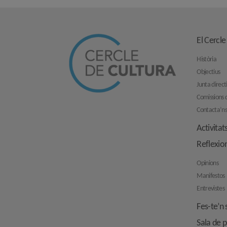
El Cercle
Història
Objectius
Junta direct
Comissions d
Contacta’n
Activitat
Reflexio
Opinions
Manifestos
Entrevistes
Fes-te’n 
Sala de 