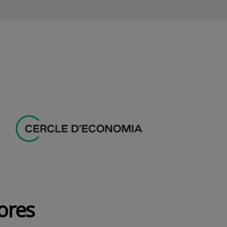
dores