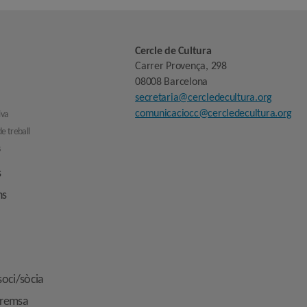
Cercle de Cultura
Carrer Provença, 298
08008 Barcelona
secretaria@cercledecultura.org
comunicaciocc@cercledecultura.org
iva
e treball
s
s
ns
soci/sòcia
premsa