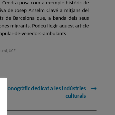
t. Cendra posa com a exemple històric de
ativa de Josep Anselm Clavé a mitjans del
nts de Barcelona que, a banda dels seus
sones migrants. Podeu llegir aquest article
-popular-de-venedors-ambulants
tural
,
UCE
n monogràfic dedicat a les indústries
→
culturals