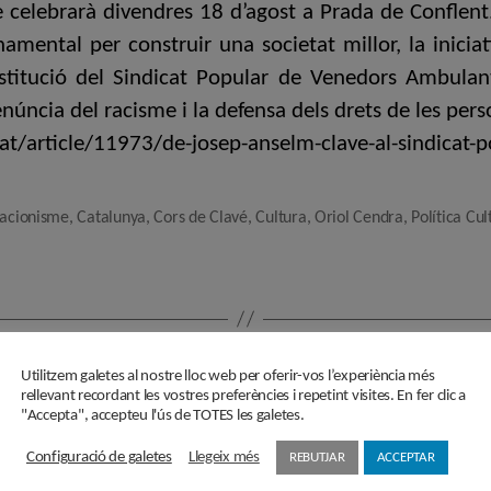
e celebrarà divendres 18 d’agost a Prada de Conflen
namental per construir una societat millor, la inici
onstitució del Sindicat Popular de Venedors Ambula
enúncia del racisme i la defensa dels drets de les per
cat/article/11973/de-josep-anselm-clave-al-sindicat
iacionisme
,
Catalunya
,
Cors de Clavé
,
Cultura
,
Oriol Cendra
,
Política Cul
tra la seva politització
El CAC publica u
Utilitzem galetes al nostre lloc web per oferir-vos l’experiència més
rellevant recordant les vostres preferències i repetint visites. En fer clic a
"Accepta", accepteu l'ús de TOTES les galetes.
Configuració de galetes
Llegeix més
REBUTJAR
ACCEPTAR