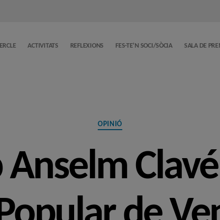
CERCLE
ACTIVITATS
REFLEXIONS
FES-TE’N SOCI/SÒCIA
SALA DE PR
Categories
OPINIÓ
 Anselm Clavé
 Popular de Ve