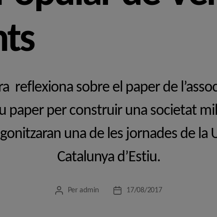
ts
ra reflexiona sobre el paper de l’asso
seu paper per construir una societat mil
gonitzaran una de les jornades de la U
Catalunya d’Estiu.
Per
admin
17/08/2017
Autor
Data
de
de
l'entrada
l'entrada