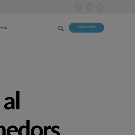
EMSA
NEWSLETTER
 al
nedors