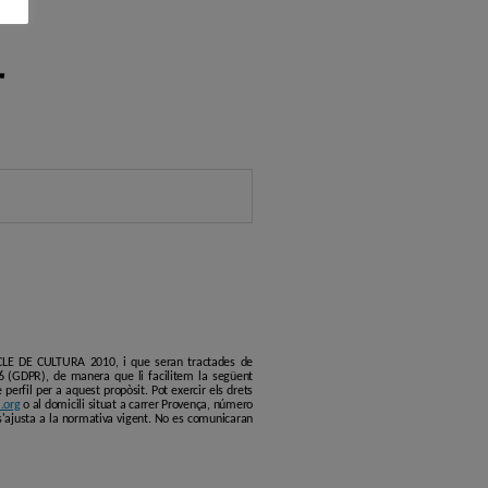
r
ERCLE DE CULTURA 2010, i que seran tractades de
6 (GDPR), de manera que li facilitem la següent
erfil per a aquest propòsit. Pot exercir els drets
.org
o al domicili situat a carrer Provença, número
s'ajusta a la normativa vigent. No es comunicaran