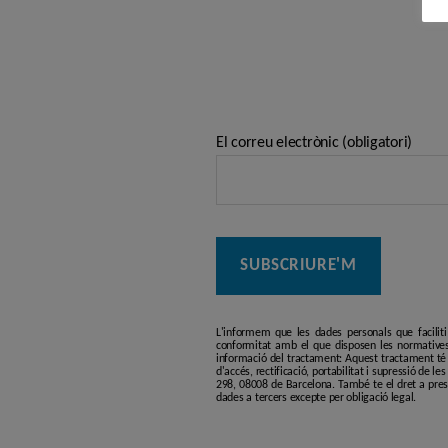
El correu electrònic (obligatori)
L'informem que les dades personals que facilit
conformitat amb el que disposen les normatives
informació del tractament: Aquest tractament té p
d'accés, rectificació, portabilitat i supressió de l
298, 08008 de Barcelona. També te el dret a pres
dades a tercers excepte per obligació legal.