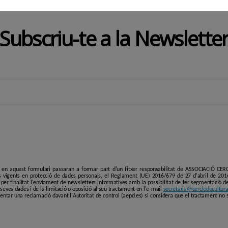
Subscriu-te a la Newslette
i en aquest formulari passaran a formar part d'un fitxer responsabilitat de ASSOCIACIÓ C
 vigents en protecció de dades personals, el Reglament (UE) 2016/679 de 27 d'abril de 201
er finalitat l'enviament de newsletters informatives amb la possibilitat de fer segmentació de p
es seves dades i de la limitació o oposició al seu tractament en l'e-mail
secretaria@cercledecultura
entar una reclamació davant l'Autoritat de control (aepd.es) si considera que el tractament no 