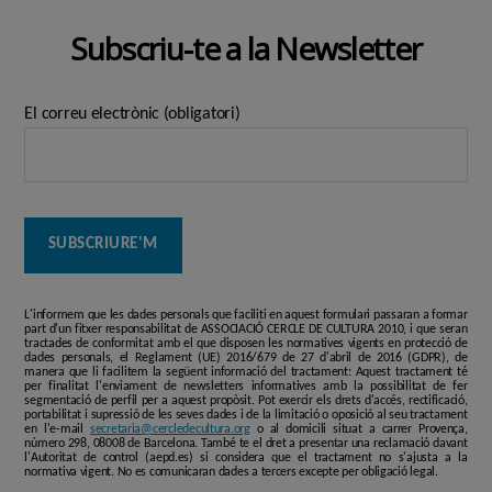
Subscriu-te a la Newsletter
El correu electrònic (obligatori)
L'informem que les dades personals que faciliti en aquest formulari passaran a formar
part d'un fitxer responsabilitat de ASSOCIACIÓ CERCLE DE CULTURA 2010, i que seran
tractades de conformitat amb el que disposen les normatives vigents en protecció de
dades personals, el Reglament (UE) 2016/679 de 27 d'abril de 2016 (GDPR), de
manera que li facilitem la següent informació del tractament: Aquest tractament té
per finalitat l'enviament de newsletters informatives amb la possibilitat de fer
segmentació de perfil per a aquest propòsit. Pot exercir els drets d'accés, rectificació,
portabilitat i supressió de les seves dades i de la limitació o oposició al seu tractament
en l'e-mail
secretaria@cercledecultura.org
o al domicili situat a carrer Provença,
número 298, 08008 de Barcelona. També te el dret a presentar una reclamació davant
l'Autoritat de control (aepd.es) si considera que el tractament no s'ajusta a la
normativa vigent. No es comunicaran dades a tercers excepte per obligació legal.