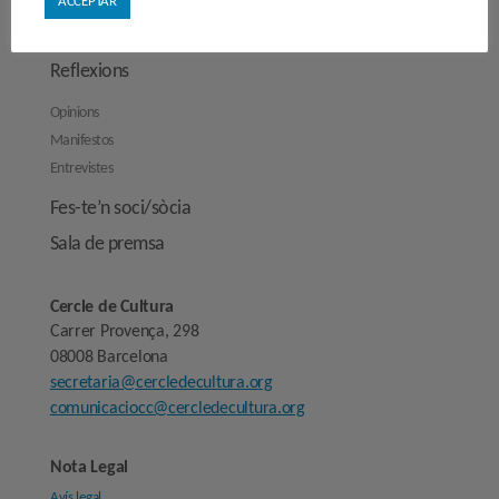
ACCEPTAR
Activitats
Reflexions
Opinions
Manifestos
Entrevistes
Fes-te’n soci/sòcia
Sala de premsa
Cercle de Cultura
Carrer Provença, 298
08008 Barcelona
secretaria@cercledecultura.org
comunicaciocc@cercledecultura.org
Nota Legal
Avís legal