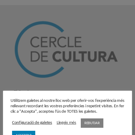
El Cercle
Utilitzem galetes al nostre lloc web per oferir-vos l’experiència més
Història
rellevant recordant les vostres preferències i repetint visites. En fer
Objectius
clic a "Accepta", accepteu l'ús de TOTES les galetes.
Junta directiva
Configuració de galetes
Llegeix més
REBUTJAR
Comissions de treball
Contacta’ns