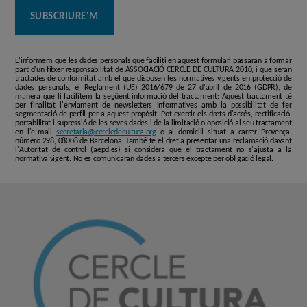
L'informem que les dades personals que faciliti en aquest formulari passaran a formar
part d'un fitxer responsabilitat de ASSOCIACIÓ CERCLE DE CULTURA 2010, i que seran
tractades de conformitat amb el que disposen les normatives vigents en protecció de
dades personals, el Reglament (UE) 2016/679 de 27 d'abril de 2016 (GDPR), de
manera que li facilitem la següent informació del tractament: Aquest tractament té
per finalitat l'enviament de newsletters informatives amb la possibilitat de fer
segmentació de perfil per a aquest propòsit. Pot exercir els drets d'accés, rectificació,
portabilitat i supressió de les seves dades i de la limitació o oposició al seu tractament
en l'e-mail
secretaria@cercledecultura.org
o al domicili situat a carrer Provença,
número 298, 08008 de Barcelona. També te el dret a presentar una reclamació davant
l'Autoritat de control (aepd.es) si considera que el tractament no s'ajusta a la
normativa vigent. No es comunicaran dades a tercers excepte per obligació legal.