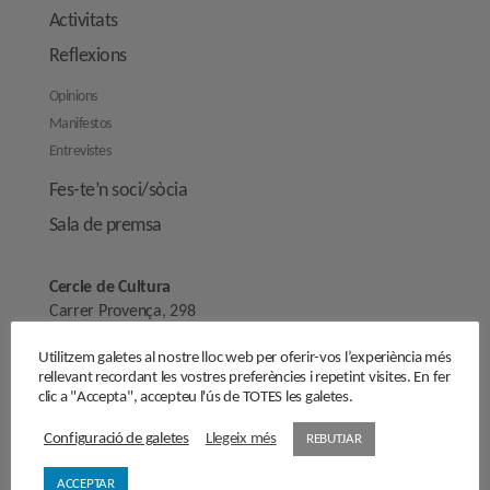
Activitats
Reflexions
Opinions
Manifestos
Entrevistes
Fes-te’n soci/sòcia
Sala de premsa
Cercle de Cultura
Carrer Provença, 298
08008 Barcelona
Utilitzem galetes al nostre lloc web per oferir-vos l’experiència més
secretaria@cercledecultura.org
rellevant recordant les vostres preferències i repetint visites. En fer
comunicaciocc@cercledecultura.org
clic a "Accepta", accepteu l'ús de TOTES les galetes.
Configuració de galetes
Llegeix més
REBUTJAR
Nota Legal
Avís legal
ACCEPTAR