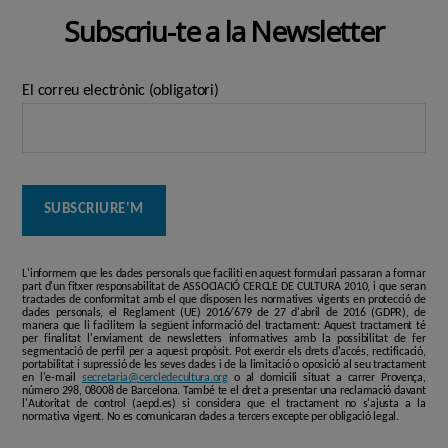
Subscriu-te a la Newsletter
El correu electrònic (obligatori)
L'informem que les dades personals que faciliti en aquest formulari passaran a formar
part d'un fitxer responsabilitat de ASSOCIACIÓ CERCLE DE CULTURA 2010, i que seran
tractades de conformitat amb el que disposen les normatives vigents en protecció de
dades personals, el Reglament (UE) 2016/679 de 27 d'abril de 2016 (GDPR), de
manera que li facilitem la següent informació del tractament: Aquest tractament té
per finalitat l'enviament de newsletters informatives amb la possibilitat de fer
segmentació de perfil per a aquest propòsit. Pot exercir els drets d'accés, rectificació,
portabilitat i supressió de les seves dades i de la limitació o oposició al seu tractament
en l'e-mail
secretaria@cercledecultura.org
o al domicili situat a carrer Provença,
número 298, 08008 de Barcelona. També te el dret a presentar una reclamació davant
l'Autoritat de control (aepd.es) si considera que el tractament no s'ajusta a la
normativa vigent. No es comunicaran dades a tercers excepte per obligació legal.