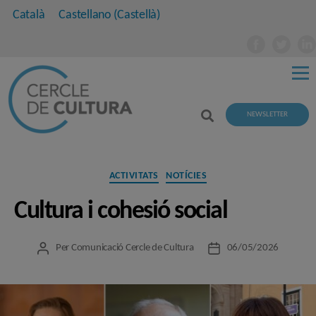
Català
Castellano
(
Castellà
)
NEWSLETTER
Categories
ACTIVITATS
NOTÍCIES
Cultura i cohesió social
Per
Comunicació Cercle de Cultura
06/05/2026
Autor
Data
de
de
l'entrada
l'entrada