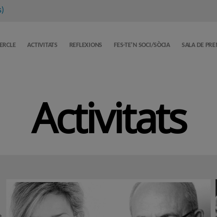
s
)
CERCLE
ACTIVITATS
REFLEXIONS
FES-TE’N SOCI/SÒCIA
SALA DE PR
Activitats
e