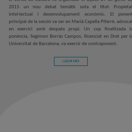
2015 un nou debat temàtic sota el títol: Propieta
intel·lectual i desenvolupament econòmic. El ponen
principal de la sessió va ser en Marià Capella Pifarré, advoca
en exercici amb despatx propi. Un cop finalitzada l
ponència, Segimon Borràs Campos, llicenciat en Dret per l
Universitat de Barcelona, va exercir de contraponent.
LLEGIR MÉS