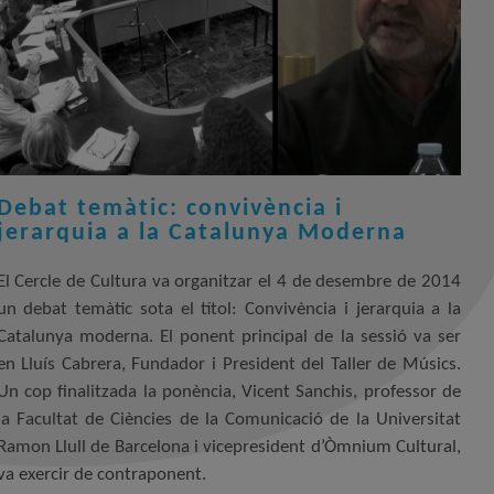
Debat temàtic: convivència i
jerarquia a la Catalunya Moderna
El Cercle de Cultura va organitzar el 4 de desembre de 2014
un debat temàtic sota el títol: Convivència i jerarquia a la
Catalunya moderna. El ponent principal de la sessió va ser
en Lluís Cabrera, Fundador i President del Taller de Músics.
Un cop finalitzada la ponència, Vicent Sanchis, professor de
la Facultat de Ciències de la Comunicació de la Universitat
Ramon Llull de Barcelona i vicepresident d’Òmnium Cultural,
va exercir de contraponent.