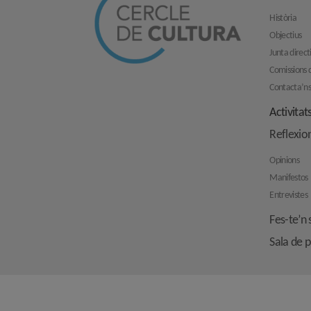
Història
Objectius
Junta direct
Comissions d
Contacta’n
Activitat
Reflexio
Opinions
Manifestos
Entrevistes
Fes-te’n 
Sala de 