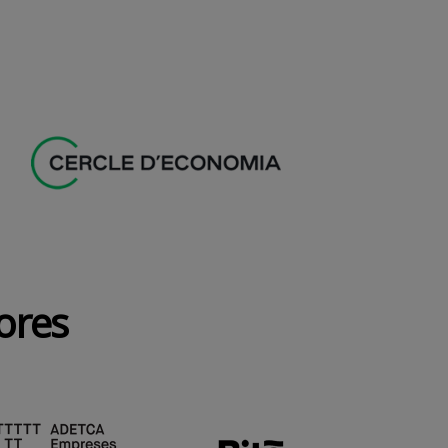
dores