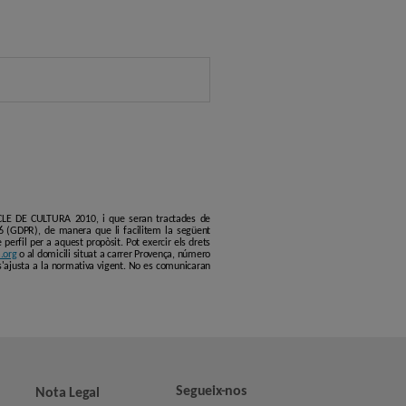
ERCLE DE CULTURA 2010, i que seran tractades de
6 (GDPR), de manera que li facilitem la següent
erfil per a aquest propòsit. Pot exercir els drets
.org
o al domicili situat a carrer Provença, número
s'ajusta a la normativa vigent. No es comunicaran
Segueix-nos
Nota Legal