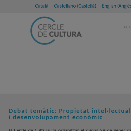
Català
Castellano
(
Castellà
)
English
(
Anglè
EL 
Debat temàtic: Propietat intel·lectual
i desenvolupament econòmic
El Cercle de Cultura va organitzar el dijous 29 de gener d