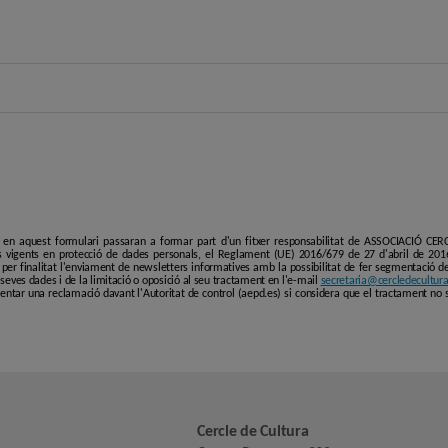
i en aquest formulari passaran a formar part d'un fitxer responsabilitat de ASSOCIACIÓ C
 vigents en protecció de dades personals, el Reglament (UE) 2016/679 de 27 d'abril de 201
er finalitat l'enviament de newsletters informatives amb la possibilitat de fer segmentació de p
es seves dades i de la limitació o oposició al seu tractament en l'e-mail
secretaria@cercledecultura
entar una reclamació davant l'Autoritat de control (aepd.es) si considera que el tractament no 
Cercle de Cultura