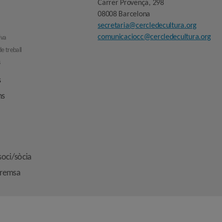
Carrer Provença, 298
08008 Barcelona
secretaria@cercledecultura.org
comunicaciocc@cercledecultura.org
iva
e treball
s
s
ns
soci/sòcia
premsa