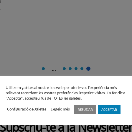
e
t
...
Utilitzem galetes al nostre lloc web per oferir-vos l’experiència més
rellevant recordant les vostres preferències i repetint visites. En fer clic a
"Accepta", accepteu l'ús de TOTES les galetes.
Configuració de galetes
Llegeix més
REBUTJAR
ACCEPTAR
Subscriu-te a la Newslette