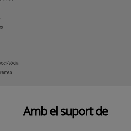
e treball
s
s
ns
soci/sòcia
premsa
Amb el suport de