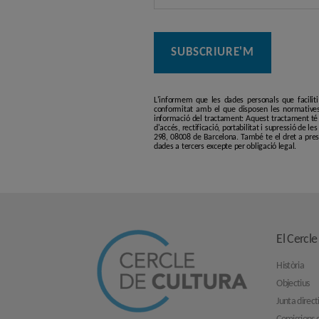
L'informem que les dades personals que facilit
conformitat amb el que disposen les normatives
informació del tractament: Aquest tractament té p
d'accés, rectificació, portabilitat i supressió de l
298, 08008 de Barcelona. També te el dret a pres
dades a tercers excepte per obligació legal.
El Cercle
Història
Objectius
Junta direct