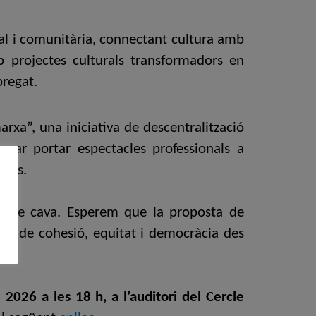
ial i comunitària, connectant cultura amb
mb projectes culturals transformadors en
obregat.
arxa”, una iniciativa de descentralització
car portar espectacles professionals a
rals.
a de cava. Esperem que la proposta de
eina de cohesió, equitat i democràcia des
e 2026 a les 18 h, a l’auditori del Cercle