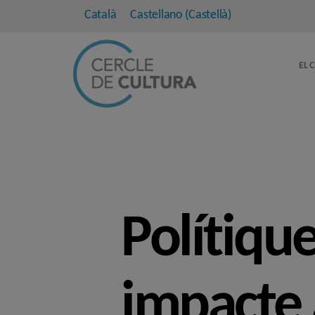
Català
Castellano
(
Castellà
)
EL 
Polítique
impacte 