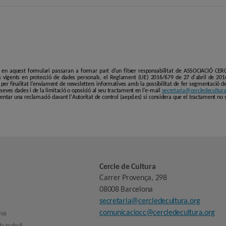
i en aquest formulari passaran a formar part d'un fitxer responsabilitat de ASSOCIACIÓ C
 vigents en protecció de dades personals, el Reglament (UE) 2016/679 de 27 d'abril de 201
er finalitat l'enviament de newsletters informatives amb la possibilitat de fer segmentació de p
es seves dades i de la limitació o oposició al seu tractament en l'e-mail
secretaria@cercledecultura
entar una reclamació davant l'Autoritat de control (aepd.es) si considera que el tractament no 
Cercle de Cultura
Carrer Provença, 298
08008 Barcelona
secretaria@cercledecultura.org
comunicaciocc@cercledecultura.org
iva