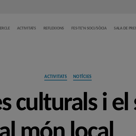
CERCLE
ACTIVITATS
REFLEXIONS
FES-TE’N SOCI/SÒCIA
SALA DE PR
Categories
ACTIVITATS
NOTÍCIES
s culturals i el
al món local