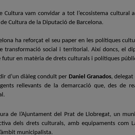
 de Cultura vam convidar a tot l’ecosistema cultural
a de Cultura de la Diputació de Barcelona
.
elona ha reforçat el seu paper en les polítiques cult
transformació social i territorial. Així doncs, el d
e futur en matèria de drets culturals i polítiques púb
dir d’un diàleg conduït per
Daniel Granados
, delegat
ents rellevants de la demarcació que, des de real
l.
tura de l’Ajuntament del Prat de Llobregat, un mun
ectiva dels drets culturals, amb equipaments com 
l’àmbit municipalista.