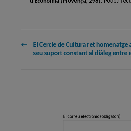
d’Economia (Provença, 298).
Podeu recu
←
El Cercle de Cultura ret homenatge 
seu suport constant al diàleg entre 
El correu electrònic (obligatori)