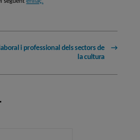
el següent
enllaç.
aboral i professional dels sectors de
→
la cultura
r