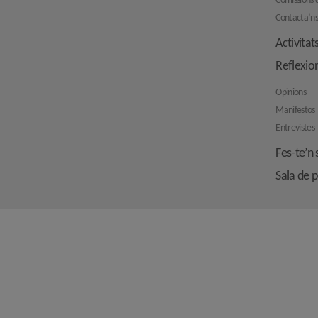
Comissions d
Contacta’n
Activitat
Reflexio
Opinions
Manifestos
Entrevistes
Fes-te’n 
Sala de 