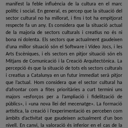
manifest la feble influència de la cultura en el marc
polític i social. En general, es percep que la situació del
sector cultural no ha millorat, i fins i tot ha empitjorat
respecte fa un any. Es considera que la situació actual
de la majoria de sectors culturals i creatius no és ni
bona ni dolenta. Els sectors que actualment gaudeixen
d’una millor situació són el Software i Vídeo Jocs, i les
Arts Escèniques, i els sectors en pitjor situació són els
Mitjans de Comunicació i la Creació Arquitectònica. La
percepció és que la situació de tots els sectors culturals
i creatius a Catalunya en un futur immediat serà pitjor
que l’actual. Hom considera que el sector cultural ha
d’afrontar com a fites prioritàries a curt termini uns
majors «esforços per a l’ampliació i fidelització de
públics», i «una nova llei del mecenatge». La formació
artística, la creació i l’experimentació es perceben com
àmbits d’activitat que gaudeixen actualment d’un bon
nivell. En canvi, la valoració és inferior en el cas de la