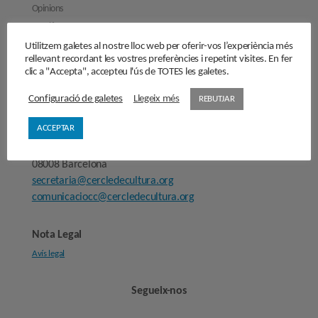
Opinions
Manifestos
Entrevistes
Utilitzem galetes al nostre lloc web per oferir-vos l’experiència més
rellevant recordant les vostres preferències i repetint visites. En fer
Fes-te’n soci/sòcia
clic a "Accepta", accepteu l'ús de TOTES les galetes.
Sala de premsa
Configuració de galetes
Llegeix més
REBUTJAR
ACCEPTAR
Cercle de Cultura
Carrer Provença, 298
08008 Barcelona
secretaria@cercledecultura.org
comunicaciocc@cercledecultura.org
Nota Legal
Avís legal
Segueix-nos