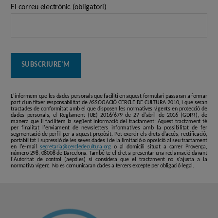
El correu electrònic (obligatori)
L'informem que les dades personals que faciliti en aquest formulari passaran a formar
part d'un fitxer responsabilitat de ASSOCIACIÓ CERCLE DE CULTURA 2010, i que seran
tractades de conformitat amb el que disposen les normatives vigents en protecció de
dades personals, el Reglament (UE) 2016/679 de 27 d'abril de 2016 (GDPR), de
manera que li facilitem la següent informació del tractament: Aquest tractament té
per finalitat l'enviament de newsletters informatives amb la possibilitat de fer
segmentació de perfil per a aquest propòsit. Pot exercir els drets d'accés, rectificació,
portabilitat i supressió de les seves dades i de la limitació o oposició al seu tractament
en l'e-mail
secretaria@cercledecultura.org
o al domicili situat a carrer Provença,
número 298, 08008 de Barcelona. També te el dret a presentar una reclamació davant
l'Autoritat de control (aepd.es) si considera que el tractament no s'ajusta a la
normativa vigent. No es comunicaran dades a tercers excepte per obligació legal.