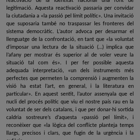
reactivació de la identitat nacional una font de
legitimació. Aquesta reactivació passaria per convidar
la ciutadania a «la passió pel límit polític». Una invitació
que suposaria també no traspassar les fronteres del
sistema democràtic. L’autor advoca per desarmar el
llenguatge de la confrontació, en tant que «la voluntat
d’imposar una lectura de la situació (…) implica que
l’afany per mostrar és superior al de voler veure la
situació tal com és». I per fer possible aquesta
adequada interpretació, «un dels instruments més
perfectes que permeten la comprensió i augmenten la
visió ha estat l’art, en general, i la literatura en
particular». En aquest sentit, l’autor assenyala que el
nucli del procés polític que viu el nostre país rau en la
voluntat de ser dels catalans, i que per donar-hi sortida
caldria sostreure’s d’aquesta «passió pel límit», i
reconèixer que «la lògica del conflicte planteja temps
llargs, precisos i clars, que fugin de la urgència i la