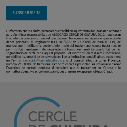
L'informem que les dades personals que faciliti en aquest formulari passaran a formar
part d'un fitxer responsabilitat de ASSOCIACIÓ CERCLE DE CULTURA 2010, i que seran
tractades de conformitat amb el que disposen les normatives vigents en protecció de
dades personals, el Reglament (UE) 2016/679 de 27 d'abril de 2016 (GDPR), de
manera que li facilitem la següent informació del tractament: Aquest tractament té
per finalitat l'enviament de newsletters informatives amb la possibilitat de fer
segmentació de perfil per a aquest propòsit. Pot exercir els drets d'accés, rectificació,
portabilitat i supressió de les seves dades i de la limitació o oposició al seu tractament
en l'e-mail
secretaria@cercledecultura.org
o al domicili situat a carrer Provença,
número 298, 08008 de Barcelona. També te el dret a presentar una reclamació davant
l'Autoritat de control (aepd.es) si considera que el tractament no s'ajusta a la
normativa vigent. No es comunicaran dades a tercers excepte per obligació legal.