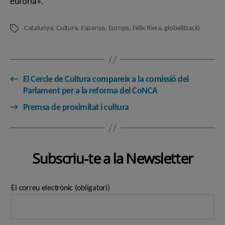
eufòria».
Catalunya
,
Cultura
,
Espanya
,
Europa
,
Félix Riera
,
globalització
Etiquetes
←
El Cercle de Cultura compareix a la comissió del
Parlament per a la reforma del CoNCA
→
Premsa de proximitat i cultura
Subscriu-te a la Newsletter
El correu electrònic (obligatori)