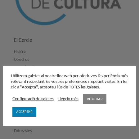
El Cercle
Història
Objectius
Junta directiva
Comissions de treball
Utilitzem galetes al nostre lloc web per oferir-vos l’experiència més
rellevant recordant les vostres preferències i repetint visites. En fer
Contacta’ns
clic a "Accepta", accepteu l'ús de TOTES les galetes.
Activitats
Configuració de galetes
Llegeix més
REBUTJAR
Reflexions
ACCEPTAR
Opinions
Manifestos
Entrevistes