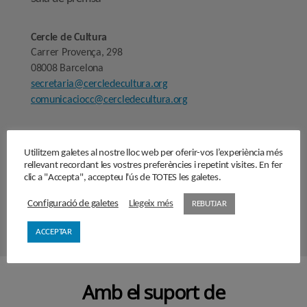
Cercle de Cultura
Carrer Provença, 298
08008 Barcelona
secretaria@cercledecultura.org
comunicaciocc@cercledecultura.org
Nota Legal
Utilitzem galetes al nostre lloc web per oferir-vos l’experiència més
Avís legal
rellevant recordant les vostres preferències i repetint visites. En fer
clic a "Accepta", accepteu l'ús de TOTES les galetes.
Segueix-nos
Configuració de galetes
Llegeix més
REBUTJAR
ACCEPTAR
Amb el suport de