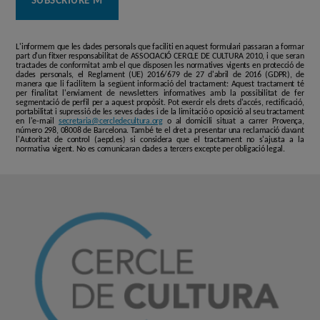
L'informem que les dades personals que faciliti en aquest formulari passaran a formar
part d'un fitxer responsabilitat de ASSOCIACIÓ CERCLE DE CULTURA 2010, i que seran
tractades de conformitat amb el que disposen les normatives vigents en protecció de
dades personals, el Reglament (UE) 2016/679 de 27 d'abril de 2016 (GDPR), de
manera que li facilitem la següent informació del tractament: Aquest tractament té
per finalitat l'enviament de newsletters informatives amb la possibilitat de fer
segmentació de perfil per a aquest propòsit. Pot exercir els drets d'accés, rectificació,
portabilitat i supressió de les seves dades i de la limitació o oposició al seu tractament
en l'e-mail
secretaria@cercledecultura.org
o al domicili situat a carrer Provença,
número 298, 08008 de Barcelona. També te el dret a presentar una reclamació davant
l'Autoritat de control (aepd.es) si considera que el tractament no s'ajusta a la
normativa vigent. No es comunicaran dades a tercers excepte per obligació legal.