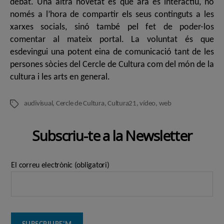
debat. Una altra novetat és que ara és interactiu, no
només a l’hora de compartir els seus continguts a les
xarxes socials, sinó també pel fet de poder-los
comentar al mateix portal. La voluntat és que
esdevingui una potent eina de comunicació tant de les
persones sòcies del Cercle de Cultura com del món de la
cultura i les arts en general.
audivisual
,
Cercle de Cultura
,
Cultura21
,
vídeo
,
web
Etiquetes
Subscriu-te a la Newsletter
El correu electrònic (obligatori)