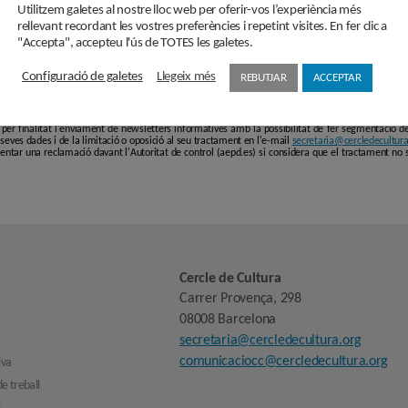
Utilitzem galetes al nostre lloc web per oferir-vos l’experiència més
rellevant recordant les vostres preferències i repetint visites. En fer clic a
"Accepta", accepteu l'ús de TOTES les galetes.
Configuració de galetes
Llegeix més
REBUTJAR
ACCEPTAR
i en aquest formulari passaran a formar part d'un fitxer responsabilitat de ASSOCIACIÓ C
 vigents en protecció de dades personals, el Reglament (UE) 2016/679 de 27 d'abril de 201
er finalitat l'enviament de newsletters informatives amb la possibilitat de fer segmentació de p
es seves dades i de la limitació o oposició al seu tractament en l'e-mail
secretaria@cercledecultura
entar una reclamació davant l'Autoritat de control (aepd.es) si considera que el tractament no 
Cercle de Cultura
Carrer Provença, 298
08008 Barcelona
secretaria@cercledecultura.org
comunicaciocc@cercledecultura.org
iva
e treball