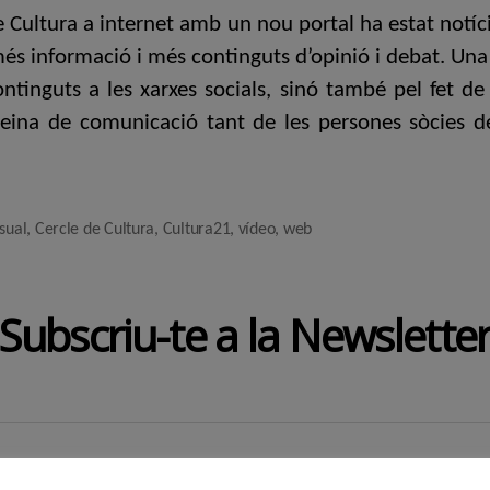
de Cultura a internet amb un nou portal ha estat notí
 més informació i més continguts d’opinió i debat. Una 
ntinguts a les xarxes socials, sinó també pel fet de
 eina de comunicació tant de les persones sòcies d
sual
,
Cercle de Cultura
,
Cultura21
,
vídeo
,
web
Subscriu-te a la Newslette