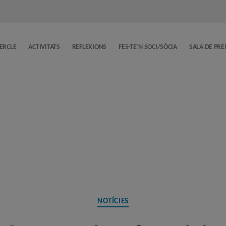
CERCLE
ACTIVITATS
REFLEXIONS
FES-TE’N SOCI/SÒCIA
SALA DE PR
Categories
NOTÍCIES