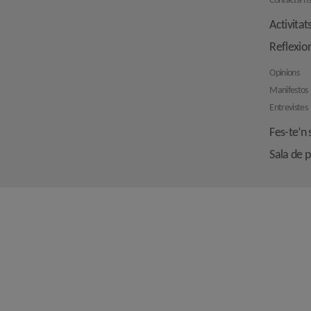
Contacta’n
Activitat
Reflexio
Opinions
Manifestos
Entrevistes
Fes-te’n 
Sala de 