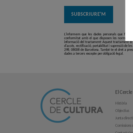
L'informem que les dades personals que facilit
conformitat amb el que disposen les normatives
informació del tractament: Aquest tractament té p
d'accés, rectificació, portabilitat i supressió de l
298, 08008 de Barcelona. També te el dret a pres
dades a tercers excepte per obligació legal.
El Cercle
Història
Objectius
Junta direct
Comissions d