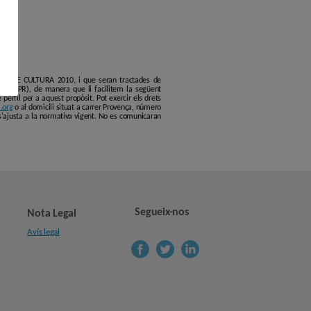
ERCLE DE CULTURA 2010, i que seran tractades de
6 (GDPR), de manera que li facilitem la següent
erfil per a aquest propòsit. Pot exercir els drets
.org
o al domicili situat a carrer Provença, número
s'ajusta a la normativa vigent. No es comunicaran
Segueix-nos
Nota Legal
Avís legal