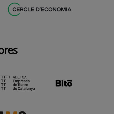
dores