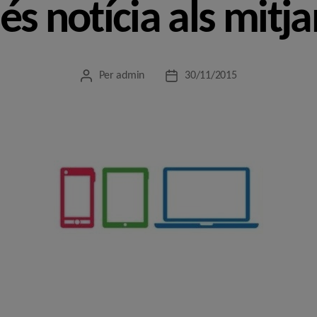
és notícia als mitja
Per
admin
30/11/2015
Autor
Data
de
de
l'entrada
l'entrada