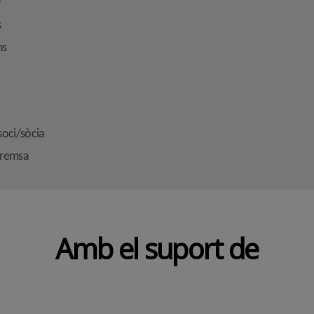
s
s
ns
soci/sòcia
premsa
Amb el suport de