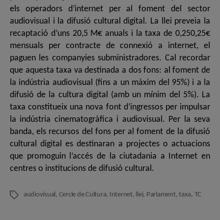
els operadors d’internet per al foment del sector
audiovisual i la difusió cultural digital. La llei preveia la
recaptació d’uns 20,5 M€ anuals i la taxa de 0,250,25€
mensuals per contracte de connexió a internet, el
paguen les companyies subministradores. Cal recordar
que aquesta taxa va destinada a dos fons: al foment de
la indústria audiovisual (fins a un màxim del 95%) i a la
difusió de la cultura digital (amb un mínim del 5%). La
taxa constitueix una nova font d’ingressos per impulsar
la indústria cinematogràfica i audiovisual. Per la seva
banda, els recursos del fons per al foment de la difusió
cultural digital es destinaran a projectes o actuacions
que promoguin l’accés de la ciutadania a Internet en
centres o institucions de difusió cultural.
audiovisual
,
Cercle de Cultura
,
Internet
,
llei
,
Parlament
,
taxa
,
TC
Etiquetes