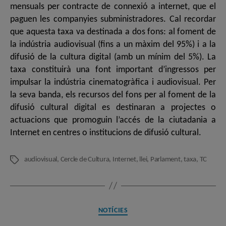
mensuals per contracte de connexió a internet, que el
paguen les companyies subministradores. Cal recordar
que aquesta taxa va destinada a dos fons: al foment de
la indústria audiovisual (fins a un màxim del 95%) i a la
difusió de la cultura digital (amb un mínim del 5%). La
taxa constituirà una font important d’ingressos per
impulsar la indústria cinematogràfica i audiovisual. Per
la seva banda, els recursos del fons per al foment de la
difusió cultural digital es destinaran a projectes o
actuacions que promoguin l’accés de la ciutadania a
Internet en centres o institucions de difusió cultural.
audiovisual
,
Cercle de Cultura
,
Internet
,
llei
,
Parlament
,
taxa
,
TC
Etiquetes
Categories
NOTÍCIES