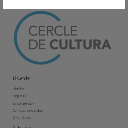
El Cercle
Història
Objectius
Junta directiva
Comissions de treball
Contacta’ns