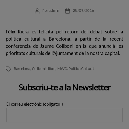
Per
admin
28/09/2016
Autor
Data
de
de
l'entrada
l'entrada
Fèlix Riera es felicita pel retorn del debat sobre la
política cultural a Barcelona, a partir de la recent
conferència de Jaume Collboni en la que anuncià les
prioritats culturals de l’Ajuntament de la nostra capital.
Barcelona
,
Collboni
,
llibre
,
MWC
,
Política Cultural
Etiquetes
Subscriu-te a la Newsletter
El correu electrònic (obligatori)