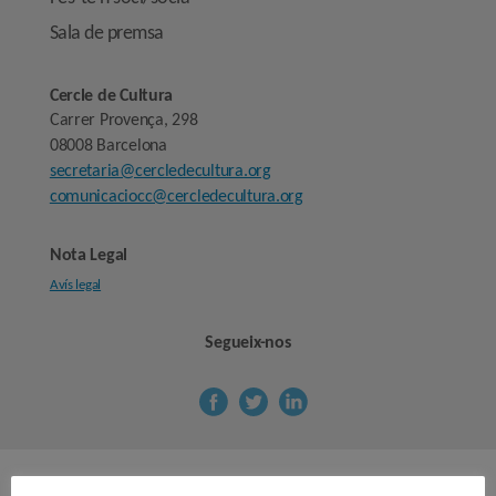
Sala de premsa
Cercle de Cultura
Carrer Provença, 298
08008 Barcelona
secretaria@cercledecultura.org
comunicaciocc@cercledecultura.org
Nota Legal
Avís legal
Segueix-nos