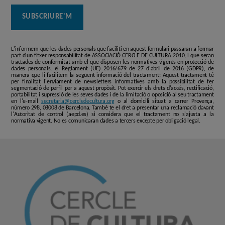
L'informem que les dades personals que faciliti en aquest formulari passaran a formar
part d'un fitxer responsabilitat de ASSOCIACIÓ CERCLE DE CULTURA 2010, i que seran
tractades de conformitat amb el que disposen les normatives vigents en protecció de
dades personals, el Reglament (UE) 2016/679 de 27 d'abril de 2016 (GDPR), de
manera que li facilitem la següent informació del tractament: Aquest tractament té
per finalitat l'enviament de newsletters informatives amb la possibilitat de fer
segmentació de perfil per a aquest propòsit. Pot exercir els drets d'accés, rectificació,
portabilitat i supressió de les seves dades i de la limitació o oposició al seu tractament
en l'e-mail
secretaria@cercledecultura.org
o al domicili situat a carrer Provença,
número 298, 08008 de Barcelona. També te el dret a presentar una reclamació davant
l'Autoritat de control (aepd.es) si considera que el tractament no s'ajusta a la
normativa vigent. No es comunicaran dades a tercers excepte per obligació legal.