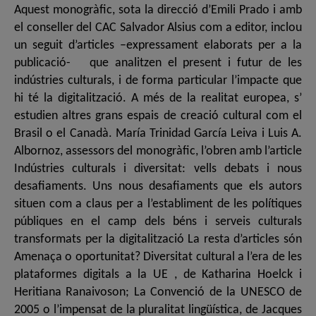
Aquest monogràfic, sota la direcció d’Emili Prado i amb
el conseller del CAC Salvador Alsius com a editor, inclou
un seguit d’articles –expressament elaborats per a la
publicació- que analitzen el present i futur de les
indústries culturals, i de forma particular l’impacte que
hi té la digitalització. A més de la realitat europea, s’
estudien altres grans espais de creació cultural com el
Brasil o el Canadà. María Trinidad García Leiva i Luis A.
Albornoz, assessors del monogràfic, l’obren amb l’article
Indústries culturals i diversitat: vells debats i nous
desafiaments. Uns nous desafiaments que els autors
situen com a claus per a l’establiment de les polítiques
públiques en el camp dels béns i serveis culturals
transformats per la digitalització La resta d’articles són
Amenaça o oportunitat? Diversitat cultural a l’era de les
plataformes digitals a la UE , de Katharina Hoelck i
Heritiana Ranaivoson; La Convenció de la UNESCO de
2005 o l’impensat de la pluralitat lingüística, de Jacques