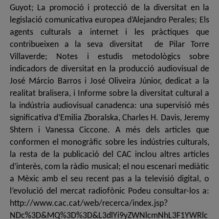
Guyot; La promoció i protecció de la diversitat en la
legislació comunicativa europea d’Alejandro Perales; Els
agents culturals a internet i les pràctiques que
contribueixen a la seva diversitat de Pilar Torre
Villaverde; Notes i estudis metodològics sobre
indicadors de diversitat en la producció audiovisual de
José Márcio Barros i José Oliveira Júnior, dedicat a la
realitat bralisera, i Informe sobre la diversitat cultural a
la indústria audiovisual canadenca: una supervisió més
significativa d’Emilia Zboralska, Charles H. Davis, Jeremy
Shtern i Vanessa Ciccone. A més dels articles que
conformen el monogràfic sobre les indústries culturals,
la resta de la publicació del CAC inclou altres articles
d’interès, com la ràdio musical; el nou escenari mediàtic
a Mèxic amb el seu recent pas a la televisió digital, o
l’evolució del mercat radiofònic Podeu consultar-los a:
http://www.cac.cat/web/recerca/index.jsp?
NDc%3D&MQ%3D%3D&L3dlYi9yZWNlcmNhL3F1YWRlc