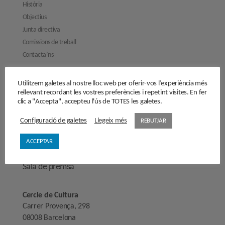
Història
Objectius
Junta directiva
Comissions de treball
Contacta’ns
Activitats
Utilitzem galetes al nostre lloc web per oferir-vos l’experiència més
Reflexions
rellevant recordant les vostres preferències i repetint visites. En fer
clic a "Accepta", accepteu l'ús de TOTES les galetes.
Opinions
Manifestos
Configuració de galetes
Llegeix més
REBUTJAR
Entrevistes
ACCEPTAR
Fes-te’n soci/sòcia
Sala de premsa
Cercle de Cultura
Carrer Provença, 298
08008 Barcelona