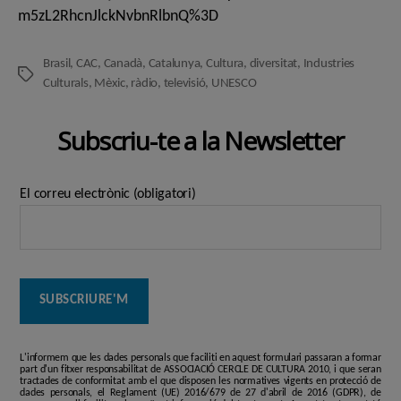
m5zL2RhcnJlckNvbnRlbnQ%3D
Brasil
,
CAC
,
Canadà
,
Catalunya
,
Cultura
,
diversitat
,
Industries
Etiquetes
Culturals
,
Mèxic
,
ràdio
,
televisió
,
UNESCO
Subscriu-te a la Newsletter
El correu electrònic (obligatori)
L'informem que les dades personals que faciliti en aquest formulari passaran a formar
part d'un fitxer responsabilitat de ASSOCIACIÓ CERCLE DE CULTURA 2010, i que seran
tractades de conformitat amb el que disposen les normatives vigents en protecció de
dades personals, el Reglament (UE) 2016/679 de 27 d'abril de 2016 (GDPR), de