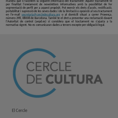
manera que li facilitem la següent informació del tractament: Aquest tractament té
per finalitat l'enviament de newsletters informatives amb la possibilitat de fer
segmentació de perfil per a aquest propòsit. Pot exercir els drets d'accés, rectificació,
portabilitat i supressió de les seves dades i de la limitació o oposició al seu tractament
en l'e-mail
secretaria@cercledecultura.org
o al domicili situat a carrer Provença,
número 298, 08008 de Barcelona. També te el dret a presentar una reclamació davant
l'Autoritat de control (aepd.es) si considera que el tractament no s'ajusta a la
normativa vigent. No es comunicaran dades a tercers excepte per obligació legal.
El Cercle