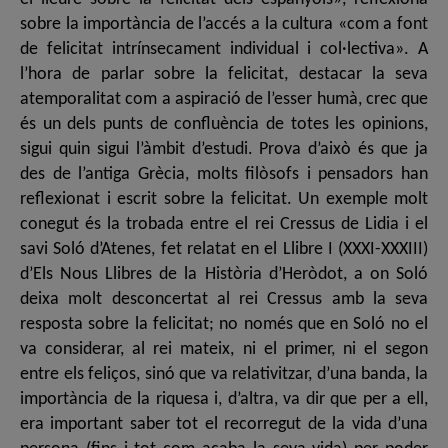
sobre la importància de l’accés a la cultura «com a font
de felicitat intrínsecament individual i col·lectiva». A
l’hora de parlar sobre la felicitat, destacar la seva
atemporalitat com a aspiració de l’esser humà, crec que
és un dels punts de confluència de totes les opinions,
sigui quin sigui l’àmbit d’estudi. Prova d’això és que ja
des de l’antiga Grècia, molts filòsofs i pensadors han
reflexionat i escrit sobre la felicitat. Un exemple molt
conegut és la trobada entre el rei Cressus de Lidia i el
savi Soló d’Atenes, fet relatat en el Llibre I (XXXI-XXXIII)
d’Els Nous Llibres de la Història d’Heròdot, a on Soló
deixa molt desconcertat al rei Cressus amb la seva
resposta sobre la felicitat; no només que en Soló no el
va considerar, al rei mateix, ni el primer, ni el segon
entre els feliços, sinó que va relativitzar, d’una banda, la
importància de la riquesa i, d’altra, va dir que per a ell,
era important saber tot el recorregut de la vida d’una