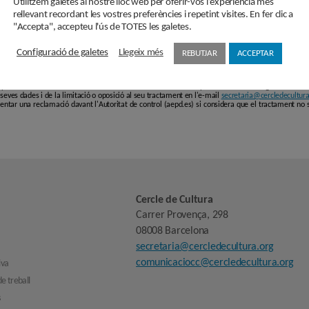
Utilitzem galetes al nostre lloc web per oferir-vos l’experiència més
rellevant recordant les vostres preferències i repetint visites. En fer clic a
"Accepta", accepteu l'ús de TOTES les galetes.
Configuració de galetes
Llegeix més
REBUTJAR
ACCEPTAR
i en aquest formulari passaran a formar part d'un fitxer responsabilitat de ASSOCIACIÓ C
 vigents en protecció de dades personals, el Reglament (UE) 2016/679 de 27 d'abril de 201
er finalitat l'enviament de newsletters informatives amb la possibilitat de fer segmentació de p
es seves dades i de la limitació o oposició al seu tractament en l'e-mail
secretaria@cercledecultura
entar una reclamació davant l'Autoritat de control (aepd.es) si considera que el tractament no 
Cercle de Cultura
Carrer Provença, 298
08008 Barcelona
secretaria@cercledecultura.org
comunicaciocc@cercledecultura.org
iva
e treball
s