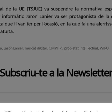
ial de la UE (TSJUE) va suspendre la normativa es
ert informàtic Jaron Lanier va ser protagonista de 
a que li van fer per l’ocasió, en la que fa una aferriss
ratuïta.
ra
,
Jaron Lanier
,
mercat digital
,
OMPI
,
PI
,
propietat intel·lectual
,
WIPO
Subscriu-te a la Newslette