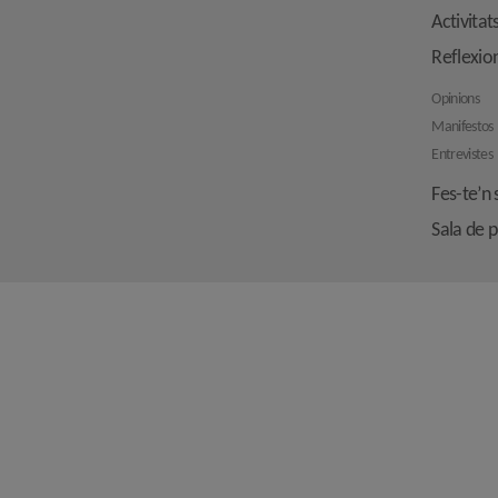
Activitat
Reflexio
Opinions
Manifestos
Entrevistes
Fes-te’n 
Sala de 