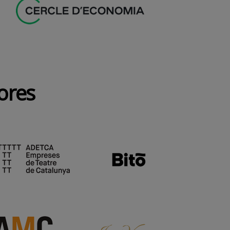
dores