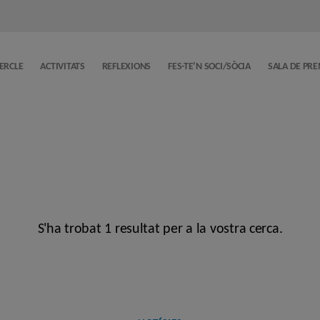
CERCLE
ACTIVITATS
REFLEXIONS
FES-TE’N SOCI/SÒCIA
SALA DE PR
S'ha trobat 1 resultat per a la vostra cerca.
Categories