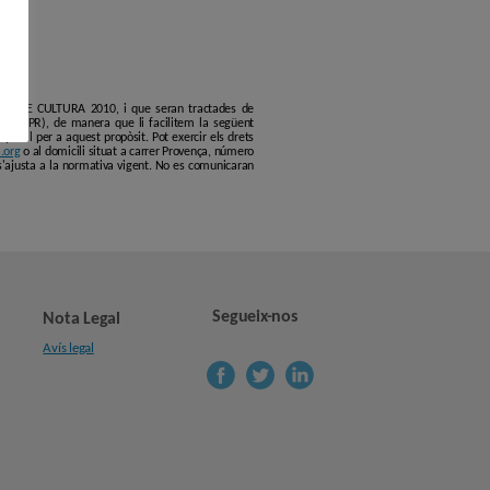
ERCLE DE CULTURA 2010, i que seran tractades de
6 (GDPR), de manera que li facilitem la següent
erfil per a aquest propòsit. Pot exercir els drets
.org
o al domicili situat a carrer Provença, número
s'ajusta a la normativa vigent. No es comunicaran
Segueix-nos
Nota Legal
Avís legal