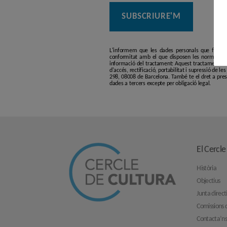
L'informem que les dades personals que facilit
conformitat amb el que disposen les normatives
informació del tractament: Aquest tractament té p
d'accés, rectificació, portabilitat i supressió de l
298, 08008 de Barcelona. També te el dret a pres
dades a tercers excepte per obligació legal.
El Cercle
Història
Objectius
Junta direct
Comissions d
Contacta’n