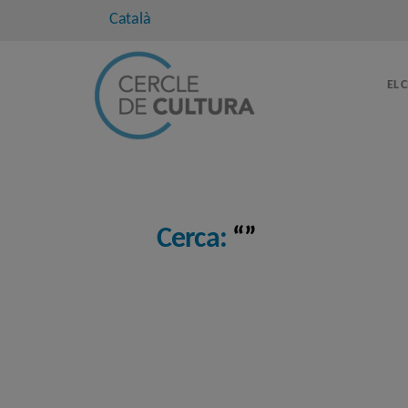
Català
EL 
Cerca:
“”