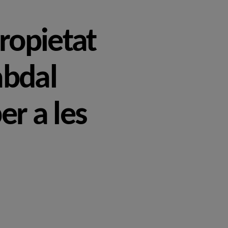
propietat
abdal
er a les