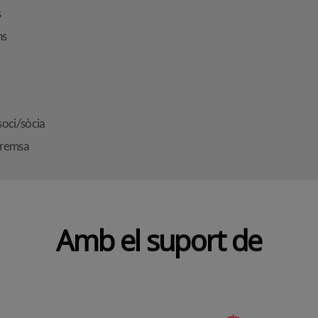
s
ns
soci/sòcia
premsa
Amb el suport de