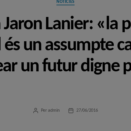
NOTÍCIES
 Jaron Lanier: «la 
al és un assumpte c
ar un futur digne p
Per
admin
27/06/2016
Autor
Data
de
de
l'entrada
l'entrada