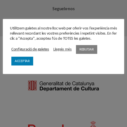
Segueix-nos
Utilitzem galetes al nostre lloc web per oferir-vos l’experiència més
rellevant recordant les vostres preferències i repetint visites. En fer
clic a "Accepta", accepteu l'ús de TOTES les galetes.
Amb el suport de
Configuració de galetes
Llegeix més
REBUTJAR
ACCEPTAR