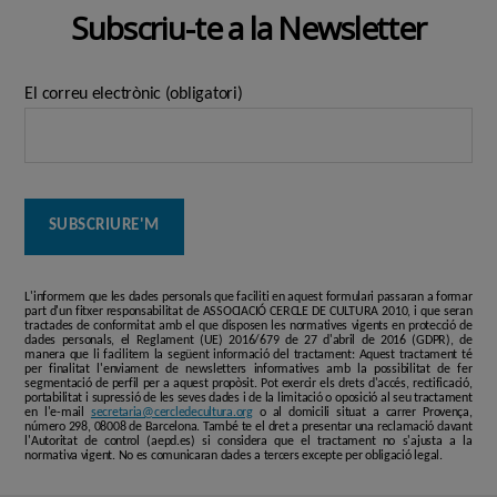
Subscriu-te a la Newsletter
El correu electrònic (obligatori)
L'informem que les dades personals que faciliti en aquest formulari passaran a formar
part d'un fitxer responsabilitat de ASSOCIACIÓ CERCLE DE CULTURA 2010, i que seran
tractades de conformitat amb el que disposen les normatives vigents en protecció de
dades personals, el Reglament (UE) 2016/679 de 27 d'abril de 2016 (GDPR), de
manera que li facilitem la següent informació del tractament: Aquest tractament té
per finalitat l'enviament de newsletters informatives amb la possibilitat de fer
segmentació de perfil per a aquest propòsit. Pot exercir els drets d'accés, rectificació,
portabilitat i supressió de les seves dades i de la limitació o oposició al seu tractament
en l'e-mail
secretaria@cercledecultura.org
o al domicili situat a carrer Provença,
número 298, 08008 de Barcelona. També te el dret a presentar una reclamació davant
l'Autoritat de control (aepd.es) si considera que el tractament no s'ajusta a la
normativa vigent. No es comunicaran dades a tercers excepte per obligació legal.