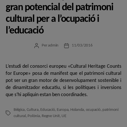
gran potencial del patrimoni
cultural per a l’ocupació i
l’educació
Per
admin
11/03/2016
Autor
Data
de
de
l'entrada
l'entrada
L’estudi del consorci europeu «Cultural Heritage Counts
for Europe» posa de manifest que el patrimoni cultural
pot ser un gran motor de desenvolupament sostenible i
de dinamitzador educatiu, si les polítiques i inversions
que s’hi apliquin estan ben coordinades.
Bèlgica
,
Cultura
,
Educació
,
Europa
,
Holanda
,
ocupació
,
patrimoni
Etiquetes
cultural
,
Polònia
,
Regne Unit
,
UE