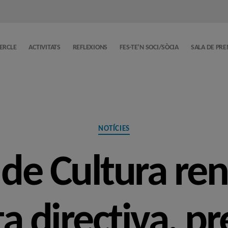
CERCLE
ACTIVITATS
REFLEXIONS
FES-TE’N SOCI/SÒCIA
SALA DE PR
Categories
NOTÍCIES
 de Cultura re
a directiva, pr