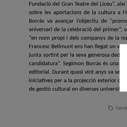
Fundació del Gran Teatre del Liceu”, així 
sobre les aportacions de la cultura a l’
Borràs va avançar l’objectiu de “prom
aniversari de la celebració del primer”, 
“en nom propi i dels companys de la nova
Francesc Bellmunt ens han llegat un val
junta sortint per la seva generosa dedic
candidatura”. Segimon Borràs és una pe
editorial. Durant quasi vint anys va ser 
iniciatives per a la projecció exterior de 
de gestió cultural en diverses universitats
Cercl
Etiquetes