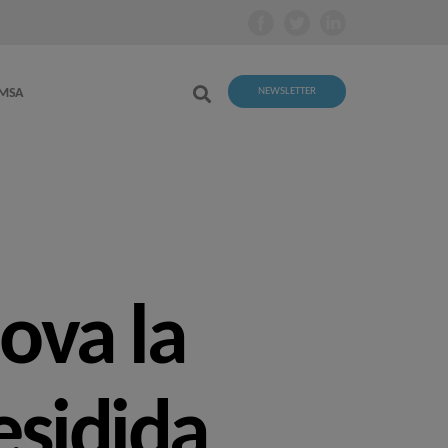
EMSA
NEWSLETTER
nova la
esidida