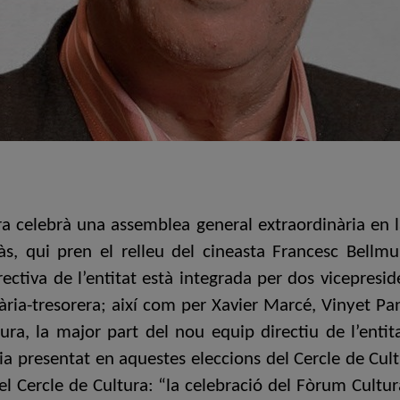
ra celebrà una assemblea general extraordinària en la
, qui pren el relleu del cineasta Francesc Bellmun
ctiva de l’entitat està integrada per dos vicepresi
ia-tresorera; així com per Xavier Marcé, Vinyet Panye
ra, la major part del nou equip directiu de l’entit
ia presentat en aquestes eleccions del Cercle de Cul
l del Cercle de Cultura: “la celebració del Fòrum Cul