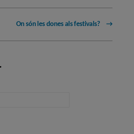
On són les dones als festivals?
→
r