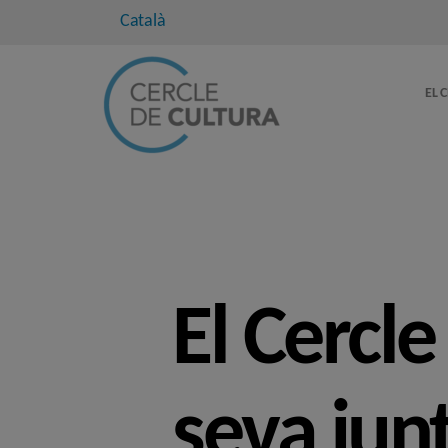
Català
EL 
El Cercle
seva junt