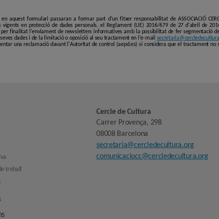
i en aquest formulari passaran a formar part d'un fitxer responsabilitat de ASSOCIACIÓ C
 vigents en protecció de dades personals, el Reglament (UE) 2016/679 de 27 d'abril de 201
er finalitat l'enviament de newsletters informatives amb la possibilitat de fer segmentació de p
es seves dades i de la limitació o oposició al seu tractament en l'e-mail
secretaria@cercledecultura
entar una reclamació davant l'Autoritat de control (aepd.es) si considera que el tractament no 
Cercle de Cultura
Carrer Provença, 298
08008 Barcelona
secretaria@cercledecultura.org
comunicaciocc@cercledecultura.org
iva
e treball
s
s
ns