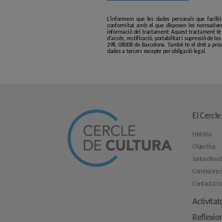
L'informem que les dades personals que facilit
conformitat amb el que disposen les normatives
informació del tractament: Aquest tractament té p
d'accés, rectificació, portabilitat i supressió de l
298, 08008 de Barcelona. També te el dret a pres
dades a tercers excepte per obligació legal.
El Cercle
Història
Objectius
Junta direct
Comissions d
Contacta’n
Activitat
Reflexio