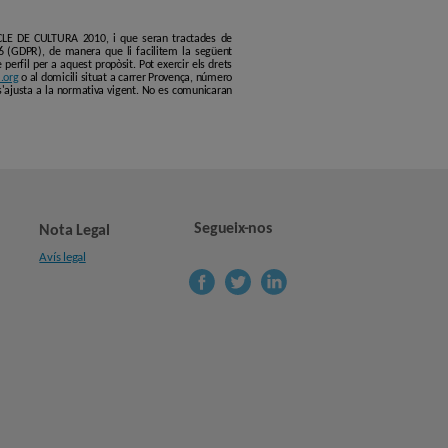
ERCLE DE CULTURA 2010, i que seran tractades de
6 (GDPR), de manera que li facilitem la següent
erfil per a aquest propòsit. Pot exercir els drets
.org
o al domicili situat a carrer Provença, número
s'ajusta a la normativa vigent. No es comunicaran
Segueix-nos
Nota Legal
Avís legal