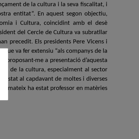
ament de la cultura i la seva fiscalitat, i
ostra entitat”. En aquest segon objectiu,
omia i Cultura, coincidint amb el desè
sident del Cercle de Cultura va subratllar
an precedit. Els presidents Pere Vicens i
 que va fer extensiu “als companys de la
n mi proposant-me a presentació d’aquesta
n de la cultura, especialment al sector
ha estat al capdavant de moltes i diverses
. Així mateix ha estat professor en matèries