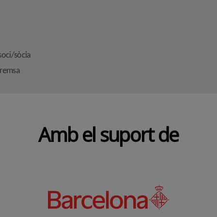
soci/sòcia
premsa
Amb el suport de