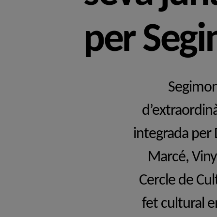
per Segi
Segimon 
d’extraordinà
integrada per 
Marcé, Vinye
Cercle de Cult
fet cultural e