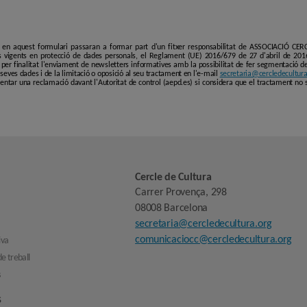
i en aquest formulari passaran a formar part d'un fitxer responsabilitat de ASSOCIACIÓ C
 vigents en protecció de dades personals, el Reglament (UE) 2016/679 de 27 d'abril de 201
er finalitat l'enviament de newsletters informatives amb la possibilitat de fer segmentació de p
es seves dades i de la limitació o oposició al seu tractament en l'e-mail
secretaria@cercledecultura
entar una reclamació davant l'Autoritat de control (aepd.es) si considera que el tractament no 
Cercle de Cultura
Carrer Provença, 298
08008 Barcelona
secretaria@cercledecultura.org
comunicaciocc@cercledecultura.org
iva
e treball
s
s