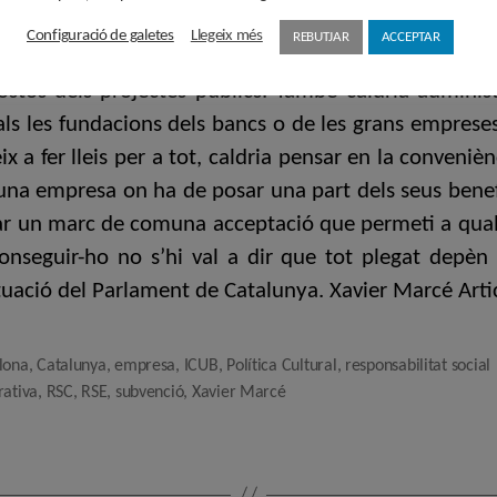
ció de les fonts de finançament. En aquest sentit, és 
Configuració de galetes
Llegeix més
REBUTJAR
ACCEPTAR
ra transparent una agència de captació de patrocin
stos dels projectes públics. També caldria administ
rals les fundacions dels bancs o de les grans emprese
x a fer lleis per a tot, caldria pensar en la convenièn
a una empresa on ha de posar una part dels seus benefi
erar un marc de comuna acceptació que permeti a qual
onseguir-ho no s’hi val a dir que tot plegat depèn 
tuació del Parlament de Catalunya. Xavier Marcé Artic
lona
,
Catalunya
,
empresa
,
ICUB
,
Política Cultural
,
responsabilitat social
rativa
,
RSC
,
RSE
,
subvenció
,
Xavier Marcé