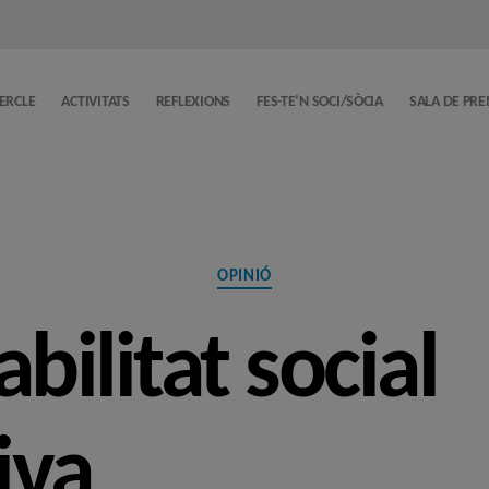
CERCLE
ACTIVITATS
REFLEXIONS
FES-TE’N SOCI/SÒCIA
SALA DE PR
Categories
OPINIÓ
bilitat social
iva