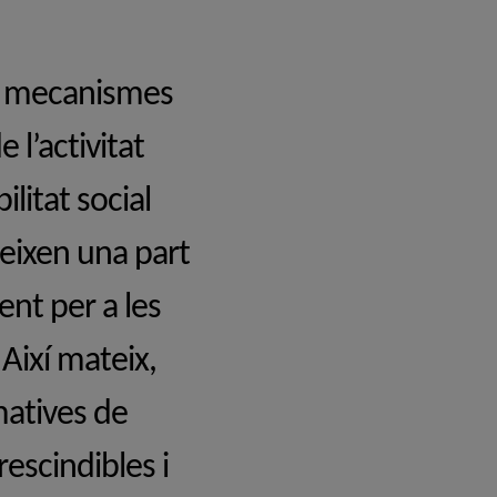
us mecanismes
 l’activitat
ilitat social
teixen una part
ent per a les
Així mateix,
matives de
escindibles i