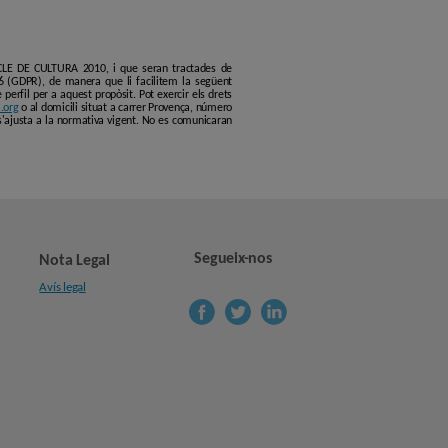
ERCLE DE CULTURA 2010, i que seran tractades de
6 (GDPR), de manera que li facilitem la següent
erfil per a aquest propòsit. Pot exercir els drets
.org
o al domicili situat a carrer Provença, número
s'ajusta a la normativa vigent. No es comunicaran
Segueix-nos
Nota Legal
Avís legal