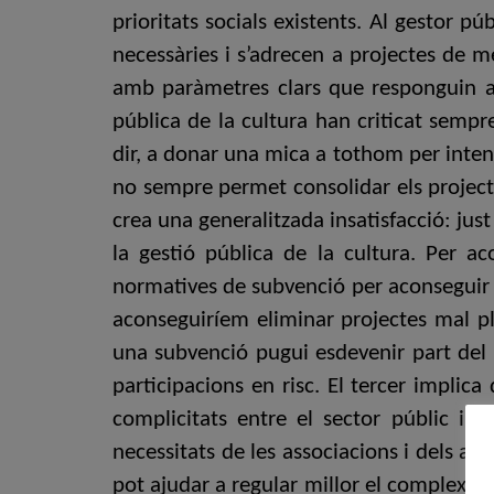
prioritats socials existents. Al gestor pú
necessàries i s’adrecen a projectes de m
amb paràmetres clars que responguin a un
pública de la cultura han criticat sempr
dir, a donar una mica a tothom per inten
no sempre permet consolidar els projecte
crea una generalitzada insatisfacció: just
la gestió pública de la cultura. Per aco
normatives de subvenció per aconseguir 
aconseguiríem eliminar projectes mal pla
una subvenció pugui esdevenir part del b
participacions en risc. El tercer implic
complicitats entre el sector públic i e
necessitats de les associacions i dels acti
pot ajudar a regular millor el complex m