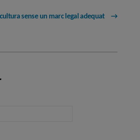
 cultura sense un marc legal adequat
→
r