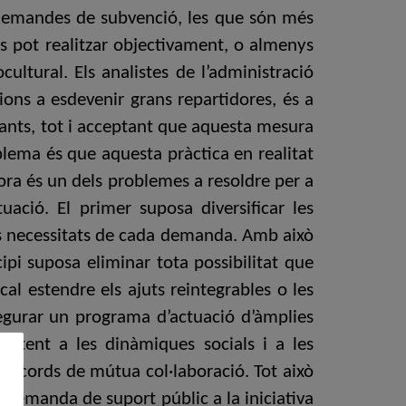
 les demandes de subvenció, les que són més
es pot realitzar objectivament, o almenys
ultural. Els analistes de l’administració
ions a esdevenir grans repartidores, és a
dants, tot i acceptant que aquesta mesura
blema és que aquesta pràctica en realitat
idora és un dels problemes a resoldre per a
tuació. El primer suposa diversificar les
es necessitats de cada demanda. Amb això
ipi suposa eliminar tota possibilitat que
al estendre els ajuts reintegrables o les
ssegurar un programa d’actuació d’àmplies
t atent a les dinàmiques socials i a les
 els acords de mútua col·laboració. Tot això
 demanda de suport públic a la iniciativa