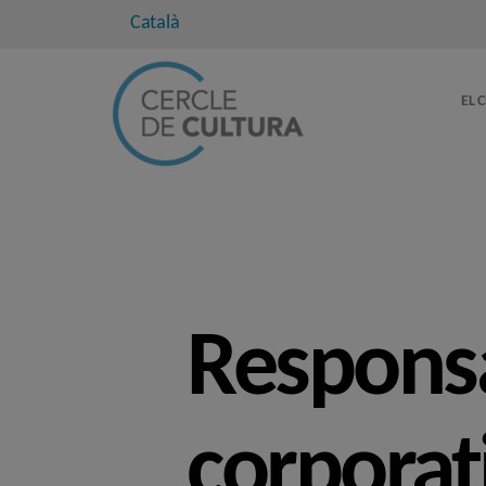
Català
EL 
Responsa
corporat