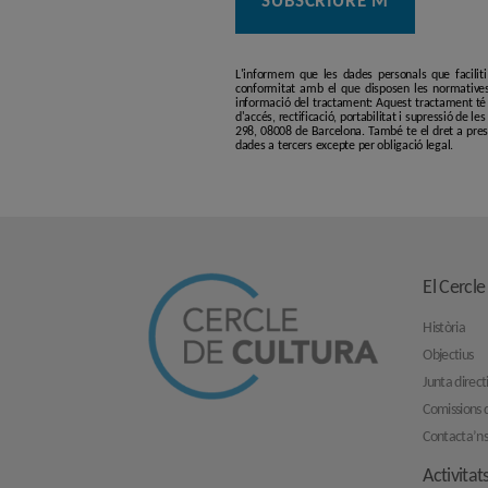
L'informem que les dades personals que facilit
conformitat amb el que disposen les normatives
informació del tractament: Aquest tractament té p
d'accés, rectificació, portabilitat i supressió de l
298, 08008 de Barcelona. També te el dret a pres
dades a tercers excepte per obligació legal.
El Cercle
Història
Objectius
Junta direct
Comissions d
Contacta’n
Activitat