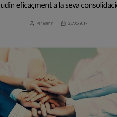
judin eficaçment a la seva consolidaci
Per
admin
25/01/2017
Autor
Data
de
de
l'entrada
l'entrada