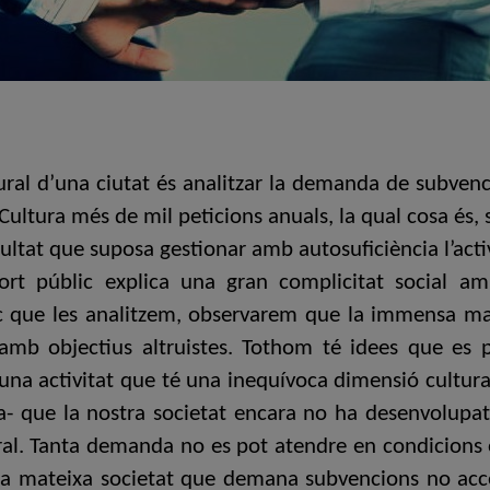
ral d’una ciutat és analitzar la demanda de subvenc
 Cultura més de mil peticions anuals, la qual cosa és, 
ultat que suposa gestionar amb autosuficiència l’activ
rt públic explica una gran complicitat social am
oc que les analitzem, observarem que la immensa ma
i amb objectius altruistes. Tothom té idees que es 
una activitat que té una inequívoca dimensió cultural
a- que la nostra societat encara no ha desenvolupa
ural. Tanta demanda no es pot atendre en condicions
 mateixa societat que demana subvencions no accep