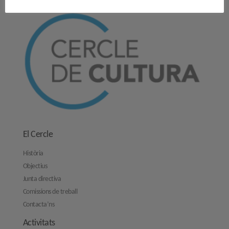
El Cercle
Història
Objectius
Junta directiva
Comissions de treball
Contacta’ns
Activitats