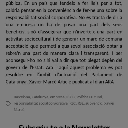
pública. En un país que tendeix a fer lleis per a tot,
caldria pensar en la conveniència de fer-ne una sobre la
responsabilitat social corporativa. No es tracta de dir a
una empresa on ha de posar una part dels seus
beneficis, sinó d’assegurar que n’inverteix una part en
activitat sociocultural i de generar un marc de comuna
acceptació que permeti a qualsevol associació optar a
rebre’n una part de manera clara i transparent. I per
aconseguir-ho no s’hi val a dir que tot plegat depèn del
govern de l’Estat. Ara i aquí aquest problema es pot
resoldre en l’àmbit d’actuació del Parlament de
Catalunya. Xavier Marcé Article publicat al diari ARA
Barcelona
,
Catalunya
,
empresa
,
ICUB
,
Política Cultural
,
responsabilitat social corporativa
,
RSC
,
RSE
,
subvenció
,
Xavier
Etiquetes
Marcé
Subscriu-te a la Newsletter