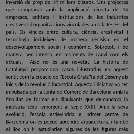
inversió de prop de 14 milions d’euros. Uns projectes
que comptaran amb la implicació directa de 34
empreses, entitats i institucions de les indústries
creatives i d’organitzacions vinculades amb la R+D+I del
país. Els vincles entre cultura, ciència, creativitat i
tecnologia incideixen de manera decisiva en el
desenvolupament social i econòmic. Sobretot, i de
manera ben intensa, en moments de canvi com els
actuals. Això no és una novetat. La història de
Catalunya proporciona casos il·lustratius en aquest
sentit com la creació de l’Escola Gratuïta del Disseny als
inicis de la revolució industrial. Aquesta iniciativa va ser
impulsada per la Junta de Comerç de Barcelona amb la
finalitat de formar els dibuixants que demandava la
indústria tèxtil emergent al segle XVIII. Amb la seva
evolució, l’escola esdevindria el primer centre de
Barcelona on es pogué aprendre arquitectura, i també
el lloc on hi estudiarien algunes de les figures més