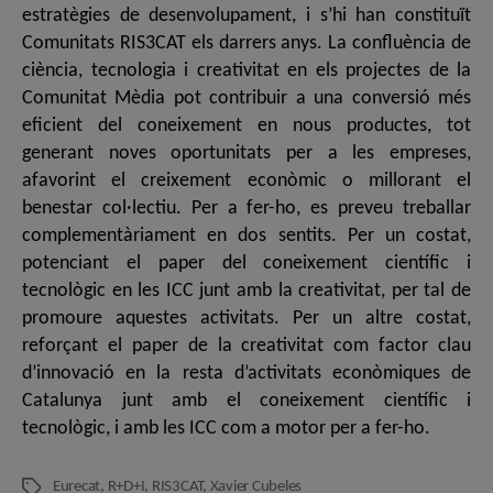
estratègies de desenvolupament, i s’hi han constituït
Comunitats RIS3CAT els darrers anys. La confluència de
ciència, tecnologia i creativitat en els projectes de la
Comunitat Mèdia pot contribuir a una conversió més
eficient del coneixement en nous productes, tot
generant noves oportunitats per a les empreses,
afavorint el creixement econòmic o millorant el
benestar col·lectiu. Per a fer-ho, es preveu treballar
complementàriament en dos sentits. Per un costat,
potenciant el paper del coneixement científic i
tecnològic en les ICC junt amb la creativitat, per tal de
promoure aquestes activitats. Per un altre costat,
reforçant el paper de la creativitat com factor clau
d’innovació en la resta d’activitats econòmiques de
Catalunya junt amb el coneixement científic i
tecnològic, i amb les ICC com a motor per a fer-ho.
Eurecat
,
R+D+I
,
RIS3CAT
,
Xavier Cubeles
Etiquetes