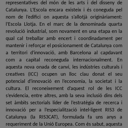
representatives del món de les arts i del disseny de
Catalunya. L’Escola encara existeix i és coneguda pel
nom de l’edifici on aquesta s’allotjà originàriament:
l’Escola Llotja. En el marc de la denominada quarta
revolució industrial, som novament en una etapa en la
qual cal treballar amb encert i coordinadament per
mantenir i reforçar el posicionament de Catalunya com
a territori d’innovació, amb Barcelona al capdavant
com a capital reconeguda internacionalment. En
aquesta nova onada de canvi, les indústries culturals i
creatives (ICC) ocupen un lloc clau donat el seu
potencial d’innovació en l’economia, la societat i la
cultura. El reconeixement d’aquest rol de les ICC
s’evidencia, entre altres, amb la seva inclusió dins dels
set àmbits sectorials líder de l’estratègia de recerca i
innovació per a l’especialització intel·ligent RIS3 de
Catalunya (la RIS3CAT), formulada fa uns anys a
requeriment de la Unió Europea. Com és sabut, aquesta