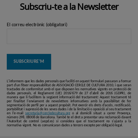
Subscriu-te a la Newsletter
El correu electrònic (obligatori)
L'informem que les dades personals que faciliti en aquest formulari passaran a formar
part d'un fitxer responsabilitat de ASSOCIACIÓ CERCLE DE CULTURA 2010, i que seran
tractades de conformitat amb el que disposen les normatives vigents en protecció de
dades personals, el Reglament (UE) 2016/679 de 27 d'abril de 2016 (GDPR), de
manera que li facilitem la següent informació del tractament: Aquest tractament té
per finalitat l'enviament de newsletters informatives amb la possibilitat de fer
segmentació de perfil per a aquest propòsit. Pot exercir els drets d'accés, rectificació,
portabilitat i supressió de les seves dades i de la limitació o oposició al seu tractament
en l'e-mail
secretaria@cercledecultura.org
o al domicili situat a carrer Provença,
número 298, 08008 de Barcelona. També te el dret a presentar una reclamació davant
l'Autoritat de control (aepd.es) si considera que el tractament no s'ajusta a la
normativa vigent. No es comunicaran dades a tercers excepte per obligació legal.