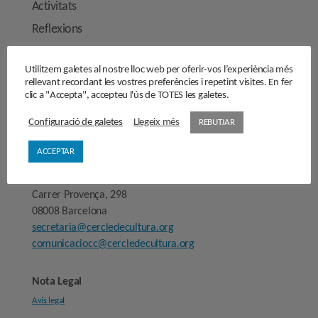
Activitats
Reflexions
Opinions
Utilitzem galetes al nostre lloc web per oferir-vos l’experiència més
Manifestos
rellevant recordant les vostres preferències i repetint visites. En fer
Entrevistes
clic a "Accepta", accepteu l'ús de TOTES les galetes.
Fes-te’n soci/sòcia
Configuració de galetes
Llegeix més
REBUTJAR
Sala de premsa
ACCEPTAR
Cercle de Cultura
Carrer Provença, 298
08008 Barcelona
secretaria@cercledecultura.org
comunicaciocc@cercledecultura.org
Nota Legal
Avís legal