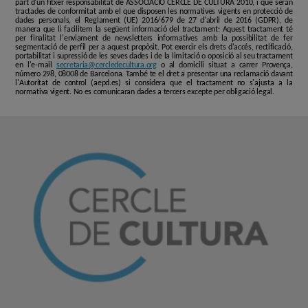
part d'un fitxer responsabilitat de ASSOCIACIÓ CERCLE DE CULTURA 2010, i que seran
tractades de conformitat amb el que disposen les normatives vigents en protecció de
dades personals, el Reglament (UE) 2016/679 de 27 d'abril de 2016 (GDPR), de
manera que li facilitem la següent informació del tractament: Aquest tractament té
per finalitat l'enviament de newsletters informatives amb la possibilitat de fer
segmentació de perfil per a aquest propòsit. Pot exercir els drets d'accés, rectificació,
portabilitat i supressió de les seves dades i de la limitació o oposició al seu tractament
en l'e-mail
secretaria@cercledecultura.org
o al domicili situat a carrer Provença,
número 298, 08008 de Barcelona. També te el dret a presentar una reclamació davant
l'Autoritat de control (aepd.es) si considera que el tractament no s'ajusta a la
normativa vigent. No es comunicaran dades a tercers excepte per obligació legal.