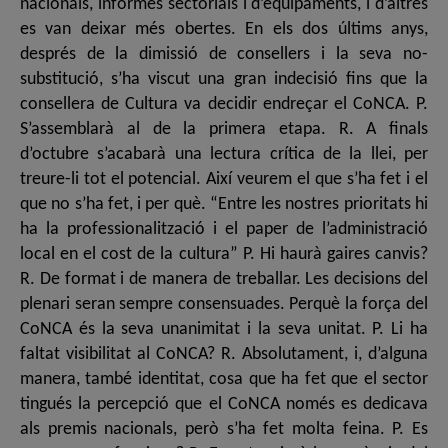
nacionals, informes sectorials i d’equipaments, i d’altres
es van deixar més obertes. En els dos últims anys,
després de la dimissió de consellers i la seva no-
substitució, s’ha viscut una gran indecisió fins que la
consellera de Cultura va decidir endreçar el CoNCA. P.
S’assemblarà al de la primera etapa. R. A finals
d’octubre s’acabarà una lectura crítica de la llei, per
treure-li tot el potencial. Així veurem el que s’ha fet i el
que no s’ha fet, i per què. “Entre les nostres prioritats hi
ha la professionalització i el paper de l’administració
local en el cost de la cultura” P. Hi haurà gaires canvis?
R. De format i de manera de treballar. Les decisions del
plenari seran sempre consensuades. Perquè la força del
CoNCA és la seva unanimitat i la seva unitat. P. Li ha
faltat visibilitat al CoNCA? R. Absolutament, i, d’alguna
manera, també identitat, cosa que ha fet que el sector
tingués la percepció que el CoNCA només es dedicava
als premis nacionals, però s’ha fet molta feina. P. Es