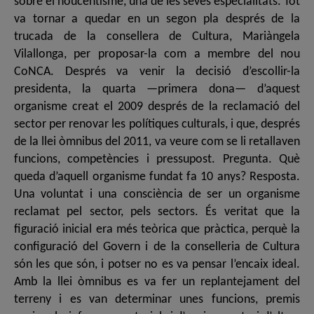
sobre el noucentisme, una de les seves especialitats. Tot
va tornar a quedar en un segon pla després de la
trucada de la consellera de Cultura, Mariàngela
Vilallonga, per proposar-la com a membre del nou
CoNCA. Després va venir la decisió d’escollir-la
presidenta, la quarta —primera dona— d’aquest
organisme creat el 2009 després de la reclamació del
sector per renovar les polítiques culturals, i que, després
de la llei òmnibus del 2011, va veure com se li retallaven
funcions, competències i pressupost. Pregunta. Què
queda d’aquell organisme fundat fa 10 anys? Resposta.
Una voluntat i una consciència de ser un organisme
reclamat pel sector, pels sectors. És veritat que la
figuració inicial era més teòrica que pràctica, perquè la
configuració del Govern i de la conselleria de Cultura
són les que són, i potser no es va pensar l’encaix ideal.
Amb la llei òmnibus es va fer un replantejament del
terreny i es van determinar unes funcions, premis