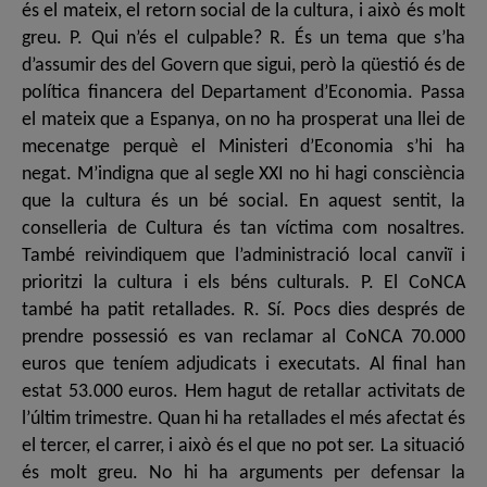
és el mateix, el retorn social de la cultura, i això és molt
greu. P. Qui n’és el culpable? R. És un tema que s’ha
d’assumir des del Govern que sigui, però la qüestió és de
política financera del Departament d’Economia. Passa
el mateix que a Espanya, on no ha prosperat una llei de
mecenatge perquè el Ministeri d’Economia s’hi ha
negat. M’indigna que al segle XXI no hi hagi consciència
que la cultura és un bé social. En aquest sentit, la
conselleria de Cultura és tan víctima com nosaltres.
També reivindiquem que l’administració local canviï i
prioritzi la cultura i els béns culturals. P. El CoNCA
també ha patit retallades. R. Sí. Pocs dies després de
prendre possessió es van reclamar al CoNCA 70.000
euros que teníem adjudicats i executats. Al final han
estat 53.000 euros. Hem hagut de retallar activitats de
l’últim trimestre. Quan hi ha retallades el més afectat és
el tercer, el carrer, i això és el que no pot ser. La situació
és molt greu. No hi ha arguments per defensar la