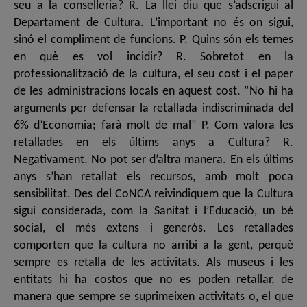
seu a la conselleria? R. La llei diu que s’adscrigui al
Departament de Cultura. L’important no és on sigui,
sinó el compliment de funcions. P. Quins són els temes
en què es vol incidir? R. Sobretot en la
professionalització de la cultura, el seu cost i el paper
de les administracions locals en aquest cost. “No hi ha
arguments per defensar la retallada indiscriminada del
6% d’Economia; farà molt de mal” P. Com valora les
retallades en els últims anys a Cultura? R.
Negativament. No pot ser d’altra manera. En els últims
anys s’han retallat els recursos, amb molt poca
sensibilitat. Des del CoNCA reivindiquem que la Cultura
sigui considerada, com la Sanitat i l’Educació, un bé
social, el més extens i generós. Les retallades
comporten que la cultura no arribi a la gent, perquè
sempre es retalla de les activitats. Als museus i les
entitats hi ha costos que no es poden retallar, de
manera que sempre se suprimeixen activitats o, el que