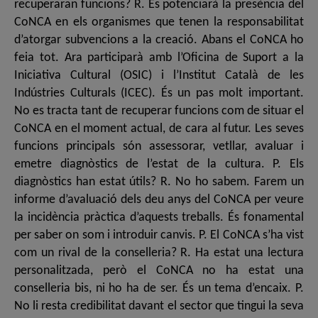
recuperaran funcions? R. Es potenciarà la presència del
CoNCA en els organismes que tenen la responsabilitat
d’atorgar subvencions a la creació. Abans el CoNCA ho
feia tot. Ara participarà amb l’Oficina de Suport a la
Iniciativa Cultural (OSIC) i l’Institut Català de les
Indústries Culturals (ICEC). És un pas molt important.
No es tracta tant de recuperar funcions com de situar el
CoNCA en el moment actual, de cara al futur. Les seves
funcions principals són assessorar, vetllar, avaluar i
emetre diagnòstics de l’estat de la cultura. P. Els
diagnòstics han estat útils? R. No ho sabem. Farem un
informe d’avaluació dels deu anys del CoNCA per veure
la incidència pràctica d’aquests treballs. És fonamental
per saber on som i introduir canvis. P. El CoNCA s’ha vist
com un rival de la conselleria? R. Ha estat una lectura
personalitzada, però el CoNCA no ha estat una
conselleria bis, ni ho ha de ser. És un tema d’encaix. P.
No li resta credibilitat davant el sector que tingui la seva