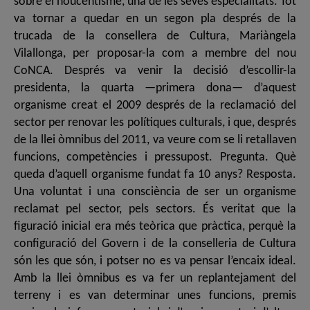
sobre el noucentisme, una de les seves especialitats. Tot
va tornar a quedar en un segon pla després de la
trucada de la consellera de Cultura, Mariàngela
Vilallonga, per proposar-la com a membre del nou
CoNCA. Després va venir la decisió d’escollir-la
presidenta, la quarta —primera dona— d’aquest
organisme creat el 2009 després de la reclamació del
sector per renovar les polítiques culturals, i que, després
de la llei òmnibus del 2011, va veure com se li retallaven
funcions, competències i pressupost. Pregunta. Què
queda d’aquell organisme fundat fa 10 anys? Resposta.
Una voluntat i una consciència de ser un organisme
reclamat pel sector, pels sectors. És veritat que la
figuració inicial era més teòrica que pràctica, perquè la
configuració del Govern i de la conselleria de Cultura
són les que són, i potser no es va pensar l’encaix ideal.
Amb la llei òmnibus es va fer un replantejament del
terreny i es van determinar unes funcions, premis