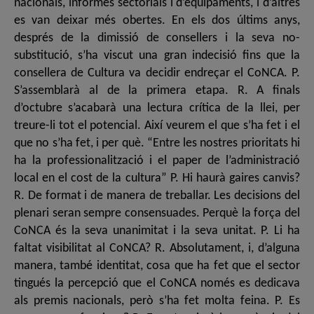
nacionals, informes sectorials i d’equipaments, i d’altres
es van deixar més obertes. En els dos últims anys,
després de la dimissió de consellers i la seva no-
substitució, s’ha viscut una gran indecisió fins que la
consellera de Cultura va decidir endreçar el CoNCA. P.
S’assemblarà al de la primera etapa. R. A finals
d’octubre s’acabarà una lectura crítica de la llei, per
treure-li tot el potencial. Així veurem el que s’ha fet i el
que no s’ha fet, i per què. “Entre les nostres prioritats hi
ha la professionalització i el paper de l’administració
local en el cost de la cultura” P. Hi haurà gaires canvis?
R. De format i de manera de treballar. Les decisions del
plenari seran sempre consensuades. Perquè la força del
CoNCA és la seva unanimitat i la seva unitat. P. Li ha
faltat visibilitat al CoNCA? R. Absolutament, i, d’alguna
manera, també identitat, cosa que ha fet que el sector
tingués la percepció que el CoNCA només es dedicava
als premis nacionals, però s’ha fet molta feina. P. Es