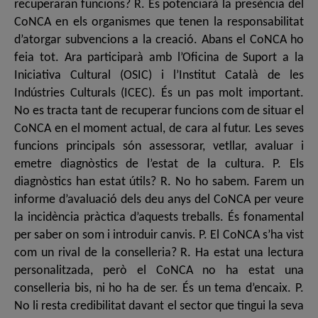
recuperaran funcions? R. Es potenciarà la presència del
CoNCA en els organismes que tenen la responsabilitat
d’atorgar subvencions a la creació. Abans el CoNCA ho
feia tot. Ara participarà amb l’Oficina de Suport a la
Iniciativa Cultural (OSIC) i l’Institut Català de les
Indústries Culturals (ICEC). És un pas molt important.
No es tracta tant de recuperar funcions com de situar el
CoNCA en el moment actual, de cara al futur. Les seves
funcions principals són assessorar, vetllar, avaluar i
emetre diagnòstics de l’estat de la cultura. P. Els
diagnòstics han estat útils? R. No ho sabem. Farem un
informe d’avaluació dels deu anys del CoNCA per veure
la incidència pràctica d’aquests treballs. És fonamental
per saber on som i introduir canvis. P. El CoNCA s’ha vist
com un rival de la conselleria? R. Ha estat una lectura
personalitzada, però el CoNCA no ha estat una
conselleria bis, ni ho ha de ser. És un tema d’encaix. P.
No li resta credibilitat davant el sector que tingui la seva