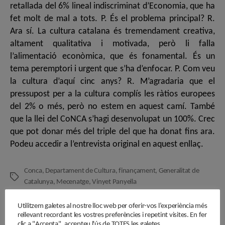
retallada del 6% lineal indiscriminat d’Economia, que ha
fet molt de mal a tots. P. És el problema principal? R.
Ara sí. La cultura catalana és tremendament creativa,
altament qualitativa i motivada, però li falla
l’alimentació econòmica, que és fonamental. És un
tema peremptori i urgent que s’ha d’enfocar. P. Com veu
la cultura d’aquí cinc anys? R. M’agradaria que el
pressupost per a la cultura complís les ràtios europees
del 2% o més, però no estem en aquest camí. També
que la llei del CoNCA s’hagi desenvolupat un 100%. Crec
que pot donar més del triple del que ha donat fins ara.
Podeu accedir a l’entrevista original en aquest enllaç.
Conca
,
Departament de Cultura
,
finançament
,
Generalitat de
Etiquetes
Catalunya
,
Mecenatge
,
Vinyet Panyella
Utilitzem galetes al nostre lloc web per oferir-vos l’experiència més
rellevant recordant les vostres preferències i repetint visites. En fer
clic a "Accepta", accepteu l'ús de TOTES les galetes.