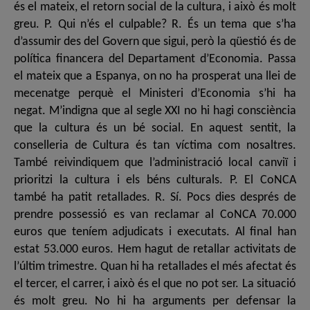
és el mateix, el retorn social de la cultura, i això és molt
greu. P. Qui n’és el culpable? R. És un tema que s’ha
d’assumir des del Govern que sigui, però la qüestió és de
política financera del Departament d’Economia. Passa
el mateix que a Espanya, on no ha prosperat una llei de
mecenatge perquè el Ministeri d’Economia s’hi ha
negat. M’indigna que al segle XXI no hi hagi consciència
que la cultura és un bé social. En aquest sentit, la
conselleria de Cultura és tan víctima com nosaltres.
També reivindiquem que l’administració local canviï i
prioritzi la cultura i els béns culturals. P. El CoNCA
també ha patit retallades. R. Sí. Pocs dies després de
prendre possessió es van reclamar al CoNCA 70.000
euros que teníem adjudicats i executats. Al final han
estat 53.000 euros. Hem hagut de retallar activitats de
l’últim trimestre. Quan hi ha retallades el més afectat és
el tercer, el carrer, i això és el que no pot ser. La situació
és molt greu. No hi ha arguments per defensar la