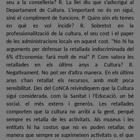
seu a la conselleria? R. La llei diu que s’adscrigui al
Departament de Cultura. L’important no és on sigui,
sinó el compliment de funcions. P. Quins són els temes
en què es vol incidir? R. Sobretot en la
professionalització de la cultura, el seu cost i el paper
de les administracions locals en aquest cost. “No hi ha
arguments per defensar la retallada indiscriminada del
6% d’Economia; farà molt de mal” P. Com valora les
retallades en els últims anys a Cultura? R.
Negativament. No pot ser d’altra manera. En els últims
anys s’han retallat els recursos, amb molt poca
sensibilitat. Des del CoNCA reivindiquem que la Cultura
sigui considerada, com la Sanitat i l’Educació, un bé
social, el més extens i generós. Les retallades
comporten que la cultura no arribi a la gent, perquè
sempre es retalla de les activitats. Als museus i les
entitats hi ha costos que no es poden retallar, de
manera que sempre se suprimeixen activitats o, el que