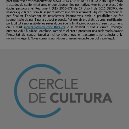
part d'un fitxer responsabilitat de ASSOCIACIÓ CERCLE DE CULTURA 2010, i que seran
tractades de conformitat amb el que disposen les normatives vigents en protecció de
dades personals, el Reglament (UE) 2016/679 de 27 d'abril de 2016 (GDPR), de
manera que li facilitem la següent informació del tractament: Aquest tractament té
per finalitat l'enviament de newsletters informatives amb la possibilitat de fer
segmentació de perfil per a aquest propòsit. Pot exercir els drets d'accés, rectificació,
portabilitat i supressió de les seves dades i de la limitació o oposició al seu tractament
en l'e-mail
secretaria@cercledecultura.org
o al domicili situat a carrer Provença,
número 298, 08008 de Barcelona. També te el dret a presentar una reclamació davant
l'Autoritat de control (aepd.es) si considera que el tractament no s'ajusta a la
normativa vigent. No es comunicaran dades a tercers excepte per obligació legal.