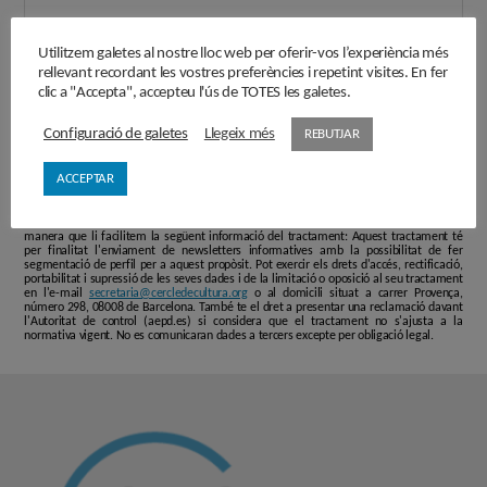
Utilitzem galetes al nostre lloc web per oferir-vos l’experiència més
rellevant recordant les vostres preferències i repetint visites. En fer
clic a "Accepta", accepteu l'ús de TOTES les galetes.
Configuració de galetes
Llegeix més
REBUTJAR
ACCEPTAR
L'informem que les dades personals que faciliti en aquest formulari passaran a formar
part d'un fitxer responsabilitat de ASSOCIACIÓ CERCLE DE CULTURA 2010, i que seran
tractades de conformitat amb el que disposen les normatives vigents en protecció de
dades personals, el Reglament (UE) 2016/679 de 27 d'abril de 2016 (GDPR), de
manera que li facilitem la següent informació del tractament: Aquest tractament té
per finalitat l'enviament de newsletters informatives amb la possibilitat de fer
segmentació de perfil per a aquest propòsit. Pot exercir els drets d'accés, rectificació,
portabilitat i supressió de les seves dades i de la limitació o oposició al seu tractament
en l'e-mail
secretaria@cercledecultura.org
o al domicili situat a carrer Provença,
número 298, 08008 de Barcelona. També te el dret a presentar una reclamació davant
l'Autoritat de control (aepd.es) si considera que el tractament no s'ajusta a la
normativa vigent. No es comunicaran dades a tercers excepte per obligació legal.