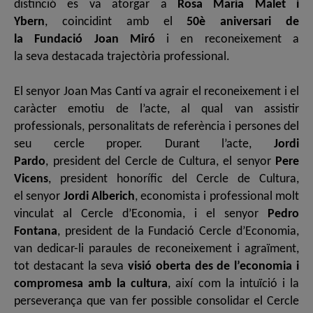
distinció es va atorgar a
Rosa Maria Malet i
Ybern
, coincidint amb el
50è aniversari de
la Fundació Joan Miró
i en reconeixement a
la seva destacada trajectòria professional.
El senyor Joan Mas Cantí va agrair el reconeixement i el
caràcter emotiu de l’acte, al qual van assistir
professionals, personalitats de referència i persones del
seu cercle proper. Durant l’acte,
Jordi
Pardo
, president del Cercle de Cultura, el senyor
Pere
Vicens
, president honorífic del Cercle de Cultura,
el senyor
Jordi Alberich
, economista i professional molt
vinculat al Cercle d’Economia, i el senyor
Pedro
Fontana
, president de la Fundació Cercle d’Economia,
van dedicar-l
i paraules de reconeixement i agraïment,
tot destacant la seva
visió oberta des de l’economia i
compromesa amb la cultura
, així com la intuïció i la
perseverança que van fer possible consolidar el Cercle