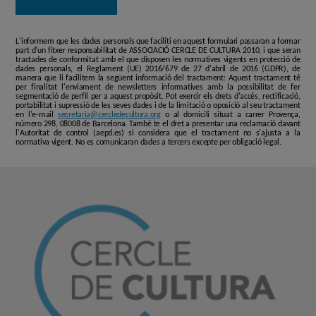
L'informem que les dades personals que faciliti en aquest formulari passaran a formar
part d'un fitxer responsabilitat de ASSOCIACIÓ CERCLE DE CULTURA 2010, i que seran
tractades de conformitat amb el que disposen les normatives vigents en protecció de
dades personals, el Reglament (UE) 2016/679 de 27 d'abril de 2016 (GDPR), de
manera que li facilitem la següent informació del tractament: Aquest tractament té
per finalitat l'enviament de newsletters informatives amb la possibilitat de fer
segmentació de perfil per a aquest propòsit. Pot exercir els drets d'accés, rectificació,
portabilitat i supressió de les seves dades i de la limitació o oposició al seu tractament
en l'e-mail
secretaria@cercledecultura.org
o al domicili situat a carrer Provença,
número 298, 08008 de Barcelona. També te el dret a presentar una reclamació davant
l'Autoritat de control (aepd.es) si considera que el tractament no s'ajusta a la
normativa vigent. No es comunicaran dades a tercers excepte per obligació legal.