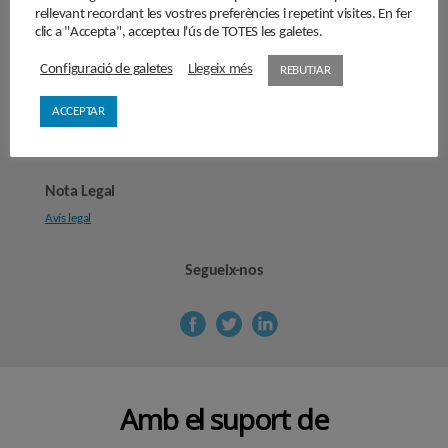
rellevant recordant les vostres preferències i repetint visites. En fer
clic a "Accepta", accepteu l'ús de TOTES les galetes.
Cercle de Cultura
Carrer Provença, 298
Configuració de galetes
Llegeix més
REBUTJAR
08008 Barcelona
ACCEPTAR
secretaria@cercledecultura.org
comunicaciocc@cercledecultura.org
Nota Legal
Avís legal
Segueix-nos
Amb el suport de