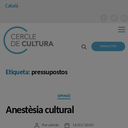
Català
NEWSLETTER
Etiqueta:
pressupostos
Categories
OPINIÓ
Anestèsia cultural
Per
admin
16/01/2020
Autor
Data