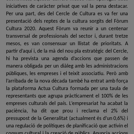
iniciatives de caràcter privat que val la pena destacar.
Per una part, des del Cercle de Cultura es va fer una
presentació dels reptes de la cultura sorgits del Fòrum
Cultura 2020. Aquest Fòrum va reunir a un centenar
transversal de professionals del sector i, durant tretze
mesos, es van consensuar un llistat de prioritats. A
partir d’aquí i, de la mà del nou pla estratègic del Cercle,
hi ha prevista una agenda d’accions que passen de
manera obligada per un diàleg amb les administracions
públiques, les empreses i el teixit associatiu. Però amb
l’arribada de la nova dècada també ha entrat amb força
la plataforma Actua Cultura formada per una taula de
representants que agrupa pràcticament el 100% de les
empreses culturals del país. L’empresariat ha acabat la
paciència, ha dit que prou i reclama el 2% del
pressupost de la Generalitat (actualment és d’un 0,6%) i
una regulació de polítiques de planificació que activin el
consum cultural i la creació de públics. Anuncia accions