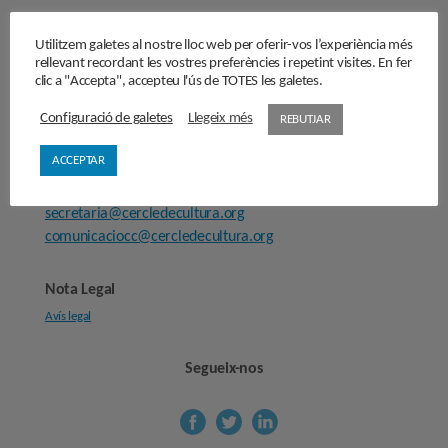
Entrevistes
Utilitzem galetes al nostre lloc web per oferir-vos l’experiència més
Fes-te’n soci/sòcia
rellevant recordant les vostres preferències i repetint visites. En fer
clic a "Accepta", accepteu l'ús de TOTES les galetes.
Sala de premsa
Configuració de galetes
Llegeix més
REBUTJAR
Cercle de Cultura
ACCEPTAR
Carrer Provença, 298
08008 Barcelona
secretaria@cercledecultura.org
comunicaciocc@cercledecultura.org
Nota Legal
Avís legal
Segueix-nos