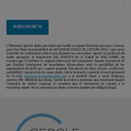
L'informem que les dades personals que faciliti en aquest formulari passaran a formar
part d'un fitxer responsabilitat de ASSOCIACIÓ CERCLE DE CULTURA 2010, i que seran
tractades de conformitat amb el que disposen les normatives vigents en protecció de
dades personals, el Reglament (UE) 2016/679 de 27 d'abril de 2016 (GDPR), de
manera que li facilitem la següent informació del tractament: Aquest tractament té
per finalitat l'enviament de newsletters informatives amb la possibilitat de fer
segmentació de perfil per a aquest propòsit. Pot exercir els drets d'accés, rectificació,
portabilitat i supressió de les seves dades i de la limitació o oposició al seu tractament
en l'e-mail
secretaria@cercledecultura.org
o al domicili situat a carrer Provença,
número 298, 08008 de Barcelona. També te el dret a presentar una reclamació davant
l'Autoritat de control (aepd.es) si considera que el tractament no s'ajusta a la
normativa vigent. No es comunicaran dades a tercers excepte per obligació legal.