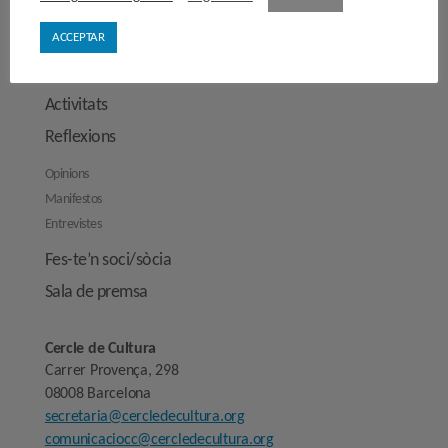
Junta directiva
ACCEPTAR
Comissions de treball
Contacta’ns
Activitats
Reflexions
Opinions
Manifestos
Entrevistes
Fes-te’n soci/sòcia
Sala de premsa
Cercle de Cultura
Carrer Provença, 298
08008 Barcelona
secretaria@cercledecultura.org
comunicaciocc@cercledecultura.org