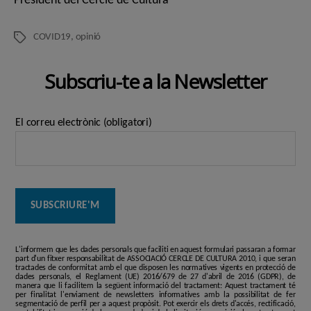
President del Cercle de Cultura
COVID19
,
opinió
Etiquetes
Subscriu-te a la Newsletter
El correu electrònic (obligatori)
L'informem que les dades personals que faciliti en aquest formulari passaran a formar
part d'un fitxer responsabilitat de ASSOCIACIÓ CERCLE DE CULTURA 2010, i que seran
tractades de conformitat amb el que disposen les normatives vigents en protecció de
dades personals, el Reglament (UE) 2016/679 de 27 d'abril de 2016 (GDPR), de
manera que li facilitem la següent informació del tractament: Aquest tractament té
per finalitat l'enviament de newsletters informatives amb la possibilitat de fer
segmentació de perfil per a aquest propòsit. Pot exercir els drets d'accés, rectificació,