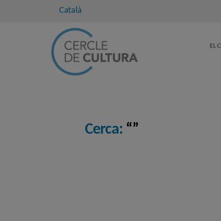
Català
EL 
Cerca:
“”