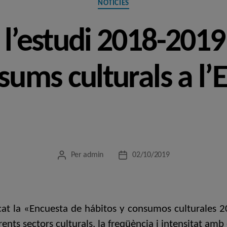
NOTÍCIES
 l’estudi 2018-2019
sums culturals a l’E
Per
admin
02/10/2019
Autor
Data
de
de
l'entrada
l'entrada
icat la «Encuesta de hábitos y consumos culturales 
rents sectors culturals, la freqüència i intensitat am