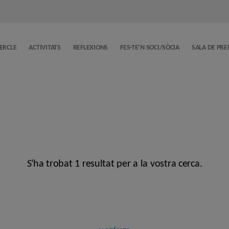
CERCLE
ACTIVITATS
REFLEXIONS
FES-TE’N SOCI/SÒCIA
SALA DE PR
S'ha trobat 1 resultat per a la vostra cerca.
Categories