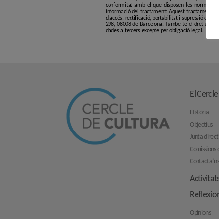
conformitat amb el que disposen les normatives
informació del tractament: Aquest tractament té p
d'accés, rectificació, portabilitat i supressió de l
298, 08008 de Barcelona. També te el dret a pres
dades a tercers excepte per obligació legal.
El Cercle
Història
Objectius
Junta direct
Comissions d
Contacta’n
Activitat
Reflexio
Opinions