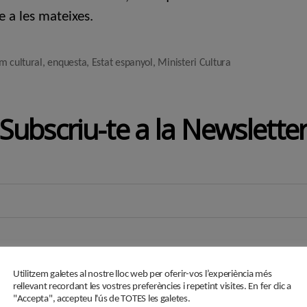
e a les mateixes.
m cultural
,
enquesta
,
Estat espanyol
,
Ministeri Cultura
Subscriu-te a la Newslette
Utilitzem galetes al nostre lloc web per oferir-vos l’experiència més
rellevant recordant les vostres preferències i repetint visites. En fer clic a
"Accepta", accepteu l'ús de TOTES les galetes.
i en aquest formulari passaran a formar part d'un fitxer responsabilitat de ASSOCIACIÓ C