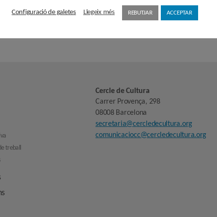
 vigents en protecció de dades personals, el Reglament (UE) 2016/679 de 27 d'abril de 201
Configuració de galetes
Llegeix més
er finalitat l'enviament de newsletters informatives amb la possibilitat de fer segmentació de p
REBUTJAR
ACCEPTAR
es seves dades i de la limitació o oposició al seu tractament en l'e-mail
secretaria@cercledecultura
entar una reclamació davant l'Autoritat de control (aepd.es) si considera que el tractament no 
Cercle de Cultura
Carrer Provença, 298
08008 Barcelona
secretaria@cercledecultura.org
comunicaciocc@cercledecultura.org
iva
e treball
s
s
ns