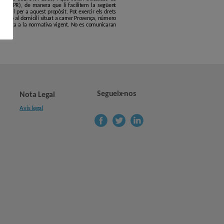
6 (GDPR), de manera que li facilitem la següent
erfil per a aquest propòsit. Pot exercir els drets
.org
o al domicili situat a carrer Provença, número
s'ajusta a la normativa vigent. No es comunicaran
Segueix-nos
Nota Legal
Avís legal