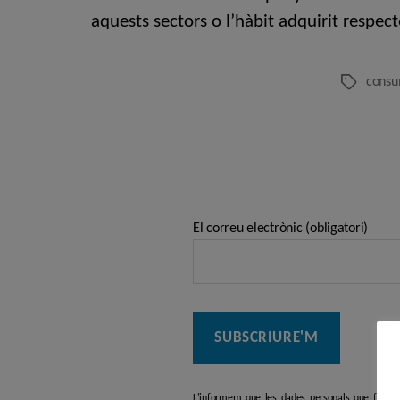
aquests sectors o l’hàbit adquirit respect
consu
Etiquetes
El correu electrònic (obligatori)
L'informem que les dades personals que facilit