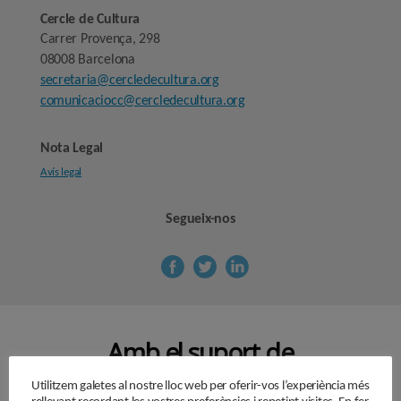
Cercle de Cultura
Carrer Provença, 298
08008 Barcelona
secretaria@cercledecultura.org
comunicaciocc@cercledecultura.org
Nota Legal
Avís legal
Segueix-nos
Amb el suport de
Utilitzem galetes al nostre lloc web per oferir-vos l’experiència més