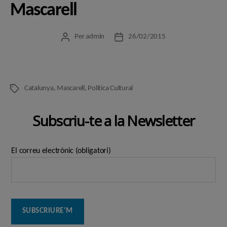
Mascarell
Per
admin
26/02/2015
Autor
Data
de
de
l'entrada
l'entrada
Catalunya
,
Mascarell
,
Política Cultural
Etiquetes
Subscriu-te a la Newsletter
El correu electrònic (obligatori)