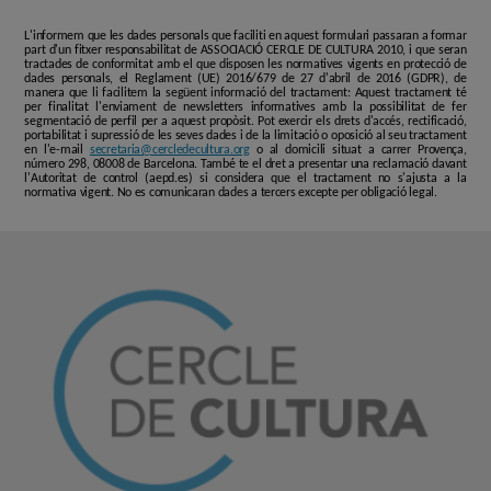
L'informem que les dades personals que faciliti en aquest formulari passaran a formar
part d'un fitxer responsabilitat de ASSOCIACIÓ CERCLE DE CULTURA 2010, i que seran
tractades de conformitat amb el que disposen les normatives vigents en protecció de
dades personals, el Reglament (UE) 2016/679 de 27 d'abril de 2016 (GDPR), de
manera que li facilitem la següent informació del tractament: Aquest tractament té
per finalitat l'enviament de newsletters informatives amb la possibilitat de fer
segmentació de perfil per a aquest propòsit. Pot exercir els drets d'accés, rectificació,
portabilitat i supressió de les seves dades i de la limitació o oposició al seu tractament
en l'e-mail
secretaria@cercledecultura.org
o al domicili situat a carrer Provença,
número 298, 08008 de Barcelona. També te el dret a presentar una reclamació davant
l'Autoritat de control (aepd.es) si considera que el tractament no s'ajusta a la
normativa vigent. No es comunicaran dades a tercers excepte per obligació legal.