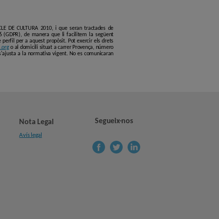
ERCLE DE CULTURA 2010, i que seran tractades de
6 (GDPR), de manera que li facilitem la següent
erfil per a aquest propòsit. Pot exercir els drets
.org
o al domicili situat a carrer Provença, número
s'ajusta a la normativa vigent. No es comunicaran
Segueix-nos
Nota Legal
Avís legal