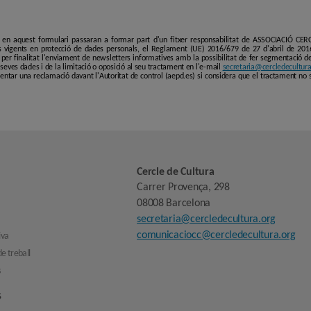
i en aquest formulari passaran a formar part d'un fitxer responsabilitat de ASSOCIACIÓ C
 vigents en protecció de dades personals, el Reglament (UE) 2016/679 de 27 d'abril de 201
er finalitat l'enviament de newsletters informatives amb la possibilitat de fer segmentació de p
es seves dades i de la limitació o oposició al seu tractament en l'e-mail
secretaria@cercledecultura
entar una reclamació davant l'Autoritat de control (aepd.es) si considera que el tractament no 
Cercle de Cultura
Carrer Provença, 298
08008 Barcelona
secretaria@cercledecultura.org
comunicaciocc@cercledecultura.org
iva
e treball
s
s