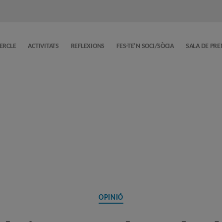
CERCLE
ACTIVITATS
REFLEXIONS
FES-TE’N SOCI/SÒCIA
SALA DE PR
Categories
OPINIÓ