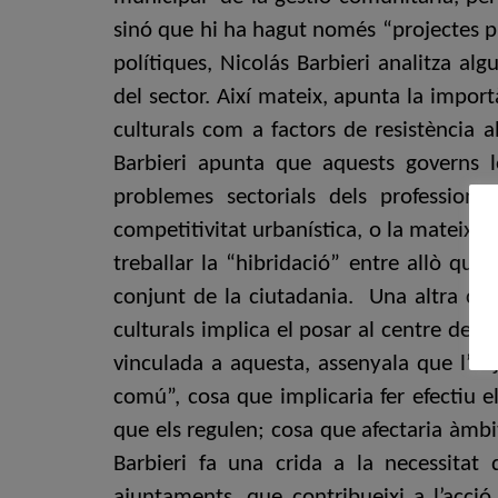
sinó que hi ha hagut només “projectes pun
polítiques, Nicolás Barbieri analitza al
del sector. Així mateix, apunta la import
culturals com a factors de resistència a
Barbieri apunta que aquests governs lo
problemes sectorials dels professional
competitivitat urbanística, o la mateixa v
treballar la “hibridació” entre allò que
conjunt de la ciutadania. Una altra conc
culturals implica el posar al centre de l’
vinculada a aquesta, assenyala que l’ob
comú”, cosa que implicaria fer efectiu e
que els regulen; cosa que afectaria àmbi
Barbieri fa una crida a la necessitat
ajuntaments, que contribueixi a l’acció 