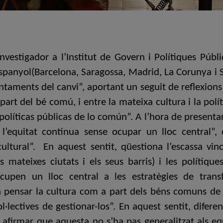
nvestigador a l’Institut de Govern i Polítiques Públi
espanyol(Barcelona, Saragossa, Madrid, La Corunya i 
aments del canvi”, aportant un seguit de reflexions 
part del bé comú, i entre la mateixa cultura i la políti
líticas públicas de lo común”. A l’hora de presentar l
 l’equitat continua sense ocupar un lloc central”, 
cultural”. En aquest sentit, qüestiona l’escassa vinc
les mateixes ciutats i els seus barris) i les polítiq
 ocupen un lloc central a les estratègies de tr
a pensar la cultura com a part dels béns comuns de 
lectives de gestionar-los”. En aquest sentit, diferen
 afirmar que aquesta no s’ha pas generalitzat als e