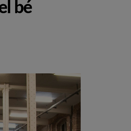
el bé