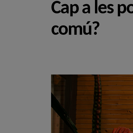
Cap a les po
comú?