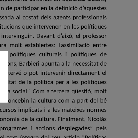
n de participar en la definició d’aquestes
ssada al costat dels agents professionals
titucions que intervenen en les polítiques
intervinguin. Davant d’això, el professor
a molt establertes: l’assimilació entre
re polítiques culturals i polítiques de
lusions, Barbieri apunta a la necessitat de
n intervé o pot intervenir directament el
litat de la política per a les polítiques
stícia social”. Com a tercera qüestió, molt
ue concebin la cultura com a part del bé
ecursos implicats i a les mateixes normes
conomia de la cultura. Finalment, Nicolás
 programes i accions desplegades” pels
l text íntegre del seu article “Políticas