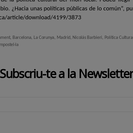
io. ¿Hacia unas políticas públicas de lo común”, publi
erica/article/download/4199/3873
ament
,
Barcelona
,
La Corunya
,
Madrid
,
Nicolás Barbieri
,
Política Cultura
mpostel·la
Subscriu-te a la Newslette